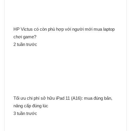
c
h
o
:
HP Victus có còn phù hợp với người mới mua laptop
chơi game?
2 tuần trước
Tối ưu chi phí sở hữu iPad 11 (A16): mua đúng bản,
nâng cấp đúng lúc
3 tuần trước