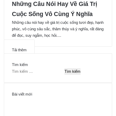
Những Câu Nói Hay Về Giá Trị
Cuộc Sống Vô Cùng Ý Nghĩa
Những câu nói hay về giá trị cuộc sống tươi đẹp, hạnh
phúc, vô cùng sâu sắc, thâm thúy và ý nghĩa, rất đáng
để đọc, suy ngẫm, học hỏi.…
Tải thêm
Tìm kiếm
T
ì
m
k
Bài viết mới
i
ế
m