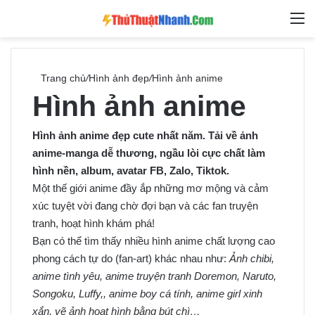
Switch skin
Tìm ki
M
Trang chủ
/
Hình ảnh đẹp
/
Hình ảnh anime
Hình ảnh anime
Hình ảnh anime đẹp cute nhất năm. Tải về ảnh
anime-manga dễ thương, ngầu lòi cực chất làm
hình nền, album, avatar FB, Zalo, Tiktok.
Một thế giới anime đầy ắp những mơ mộng và cảm
xúc tuyệt vời đang chờ đợi bạn và các fan truyện
tranh, hoạt hình khám phá!
Bạn có thể tìm thấy nhiều hình anime chất lượng cao
phong cách tự do (fan-art) khác nhau như:
Ảnh chibi,
anime tình yêu, anime truyện tranh Doremon, Naruto,
Songoku, Luffy,, anime boy cá tính, anime girl xinh
xắn, vẽ ảnh hoạt hình bằng bút chì…