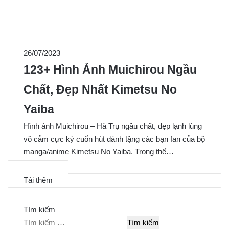
26/07/2023
123+ Hình Ảnh Muichirou Ngầu
Chất, Đẹp Nhất Kimetsu No
Yaiba
Hình ảnh Muichirou – Hà Trụ ngầu chất, đẹp lạnh lùng
vô cảm cực kỳ cuốn hút dành tặng các bạn fan của bộ
manga/anime Kimetsu No Yaiba. Trong thế…
Tải thêm
Tìm kiếm
T