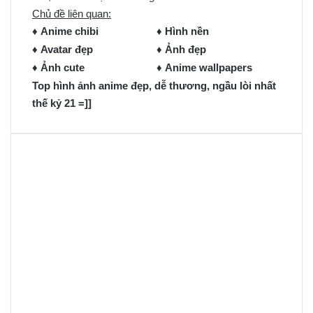
Chủ đề liên quan:
♦
Anime chibi
♦
Hình nền
♦
Avatar đẹp
♦
Ảnh đẹp
♦
Ảnh cute
♦
Anime wallpapers
Top hình ảnh anime đẹp, dễ thương, ngầu lòi nhất
thế kỷ 21 =]]