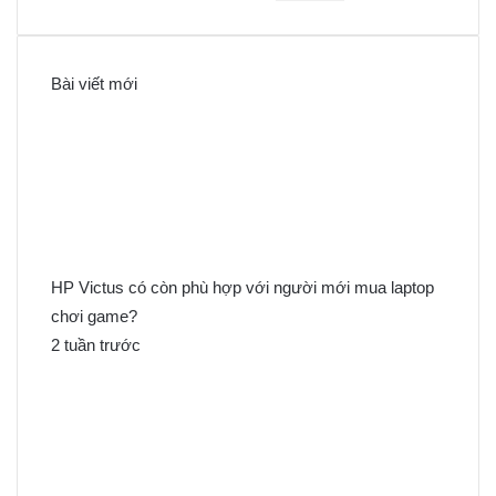
ì
m
k
Bài viết mới
i
ế
m
c
h
o
:
HP Victus có còn phù hợp với người mới mua laptop
chơi game?
2 tuần trước