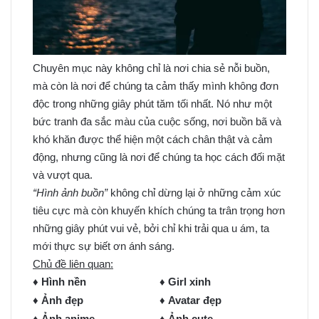
Chuyên mục này không chỉ là nơi chia sẻ nỗi buồn,
mà còn là nơi để chúng ta cảm thấy mình không đơn
độc trong những giây phút tăm tối nhất. Nó như một
bức tranh đa sắc màu của cuộc sống, nơi buồn bã và
khó khăn được thể hiện một cách chân thật và cảm
động, nhưng cũng là nơi để chúng ta học cách đối mặt
và vượt qua.
“Hình ảnh buồn”
không chỉ dừng lại ở những cảm xúc
tiêu cực mà còn khuyến khích chúng ta trân trọng hơn
những giây phút vui vẻ, bởi chỉ khi trải qua u ám, ta
mới thực sự biết ơn ánh sáng.
Chủ đề liên quan:
♦
Hình nền
♦
Girl xinh
♦
Ảnh đẹp
♦
Avatar đẹp
♦
Ảnh anime
♦
Ảnh cute