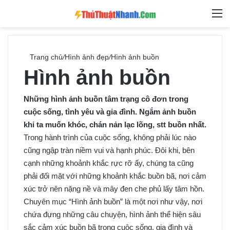
Switch skin
Tìm ki
M
Trang chủ
/
Hình ảnh đẹp
/
Hình ảnh buồn
Hình ảnh buồn
Những hình ảnh buồn tâm trạng cô đơn trong
cuộc sống, tình yêu và gia đình. Ngắm ảnh buồn
khi ta muốn khóc, chán nản lạc lõng, stt buồn nhất.
Trong hành trình của cuộc sống, không phải lúc nào
cũng ngập tràn niềm vui và hạnh phúc. Đôi khi, bên
cạnh những khoảnh khắc rực rỡ ấy, chúng ta cũng
phải đối mặt với những khoảnh khắc buồn bã, nơi cảm
xúc trở nên nặng nề và mây đen che phủ lấy tâm hồn.
Chuyên mục “Hình ảnh buồn” là một nơi như vậy, nơi
chứa đựng những câu chuyện, hình ảnh thể hiện sâu
sắc cảm xúc buồn bã trong cuộc sống, gia đình và