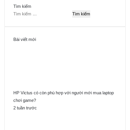
Tìm kiếm
T
ì
m
k
Bài viết mới
i
ế
m
c
h
o
:
HP Victus có còn phù hợp với người mới mua laptop
chơi game?
2 tuần trước