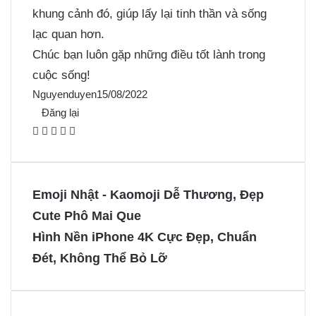
khung cảnh đó, giúp lấy lại tinh thần và sống
lạc quan hơn.
Chúc bạn luôn gặp những điều tốt lành trong
cuộc sống!
Nguyenduyen
15/08/2022
Đăng lại
F
X
P
M
M
a
i
e
e
c
n
s
s
e
t
s
s
Emoji Nhật - Kaomoji Dễ Thương, Đẹp
b
e
e
e
Cute Phô Mai Que
o
r
n
n
Hình Nền iPhone 4K Cực Đẹp, Chuẩn
o
e
g
g
Đét, Không Thể Bỏ Lỡ
k
s
e
e
t
r
r