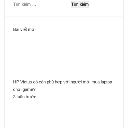
T
ì
m
k
Bài viết mới
i
ế
m
c
h
o
:
HP Victus có còn phù hợp với người mới mua laptop
chơi game?
3 tuần trước