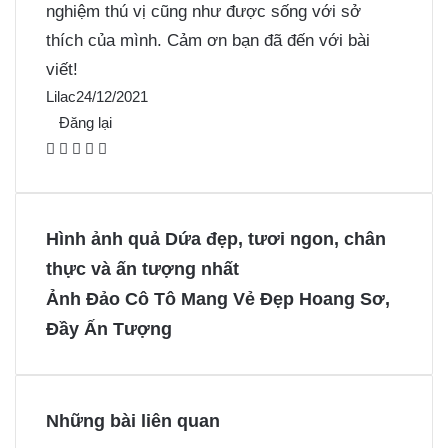
nghiệm thú vị cũng như được sống với sở
thích của mình. Cảm ơn bạn đã đến với bài
viết!
Lilac
24/12/2021
Đăng lại
F
X
P
M
M
a
i
e
e
c
n
s
s
e
t
s
s
Hình ảnh quả Dứa đẹp, tươi ngon, chân
b
e
e
e
thực và ấn tượng nhất
o
r
n
n
Ảnh Đảo Cô Tô Mang Vẻ Đẹp Hoang Sơ,
o
e
g
g
Đầy Ấn Tượng
k
s
e
e
t
r
r
Những bài liên quan