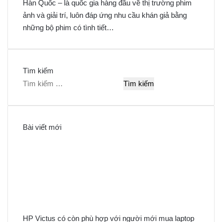
Hàn Quốc – là quốc gia hàng đầu về thị trường phim
ảnh và giải trí, luôn đáp ứng nhu cầu khán giả bằng
những bộ phim có tình tiết…
Tìm kiếm
T
ì
m
k
Bài viết mới
i
ế
m
c
h
o
:
HP Victus có còn phù hợp với người mới mua laptop