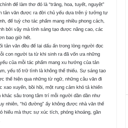
chính để làm thơ đó là “trăng, hoa, tuyết, nguyệt”
 tản văn được ra đời chủ yếu dựa trên ý tưởng tự
ịnh, để tuỳ cho tác phẩm mang nhiều phong cách,
nh bởi vậy mà tính sáng tạo được nâng cao, các
ơn bao giờ hết.
ối tản văn đều để lại dấu ấn trong lòng người đọc
 mỗi con người ta từ khi sinh ra đã vốn ưa những
ốt yếu của mỗi tác phẩm mang xu hướng của tản
m, yếu tố trữ tình là không thể thiếu. Sự sáng tạo
ợc thể hiện qua những từ ngữ, những câu văn đi
c xao xuyến, bồi hồi, một rung cảm khó tả khiến
n khác sâu trong tâm trí mỗi người dần dần như
Tuy nhiên, “hũ đường” ấy không được nhà văn thể
ó hiểu mà thực sự xúc tích, phóng khoáng, gần
.