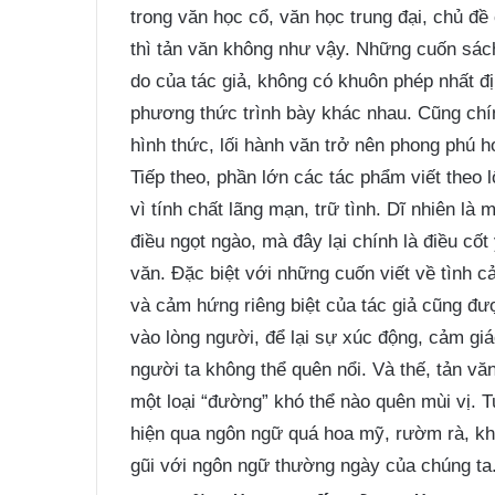
trong văn học cổ, văn học trung đại, chủ đề 
thì tản văn không như vậy. Những cuốn sách
do của tác giả, không có khuôn phép nhất đ
phương thức trình bày khác nhau. Cũng chí
hình thức, lối hành văn trở nên phong phú h
Tiếp theo, phần lớn các tác phẩm viết theo l
vì tính chất lãng mạn, trữ tình. Dĩ nhiên là
điều ngọt ngào, mà đây lại chính là điều c
văn. Đặc biệt với những cuốn viết về tình cả
và cảm hứng riêng biệt của tác giả cũng đư
vào lòng người, để lại sự xúc động, cảm giá
người ta không thể quên nổi. Và thế, tản vă
một loại “đường” khó thể nào quên mùi vị. 
hiện qua ngôn ngữ quá hoa mỹ, rườm rà, kh
gũi với ngôn ngữ thường ngày của chúng ta