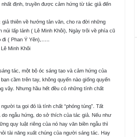
g nhất định, truyền được cảm hứng từ tác giả đến
 giả thiên về hướng tản văn, cho ra đời những
úi lấp lánh ( Lê Minh Khôi), Ngày trôi về phía cũ
ỏ đi ( Phan Ý Yên),…..
 Lê Minh Khôi
sáng tác, một bộ óc sáng tạo và cảm hứng của
h bạn cầm trên tay, không quyển nào giống quyển
ũng vậy. Nhưng hầu hết đều có những tính chất
 người ta gọi đó là tính chất “phóng túng”. Tất
 là do ngẫu hứng, do sở thích của tác giả. Nếu như
ững quy luật riêng của nó hay văn biền ngẫu thì
 hỏi tài năng xuất chúng của người sáng tác. Hay