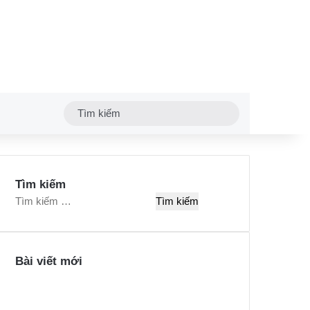
Tìm
kiếm
Tìm kiếm
T
ì
m
k
Bài viết mới
i
ế
m