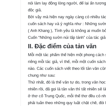
nói làm lay động lòng người, để lại ấn tượn
độc giả.
Bởi vậy mà hiện nay ngày càng có nhiều tác
cuốn sách hay và ý nghĩa như : Những sườn n
( Anh Khang ), Tình yêu là không ai muốn b
Cuốn “Những sườn núi lấp lánh” của tác giả
II. Đặc điểm của tản văn
Mỗi một tác phẩm thể hiện một phong cách 
riêng mỗi tác giả, vì thế, mỗi một cuốn sác
nào. Các cuốn sách viết theo lối tản văn c
chung như sau:
Thứ nhất, đó là thể văn tự do, trong văn học
nhiên rồi, đã gọi là tản văn thì tất nhiên sẽ
ở thơ cổ Trung Quốc, mỗi thể thơ đều có nh
phải tuân theo những quy luật chặt chẽ, đòi