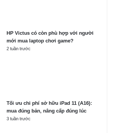
c
h
o
:
HP Victus có còn phù hợp với người
mới mua laptop chơi game?
2 tuần trước
Tối ưu chi phí sở hữu iPad 11 (A16):
mua đúng bản, nâng cấp đúng lúc
3 tuần trước