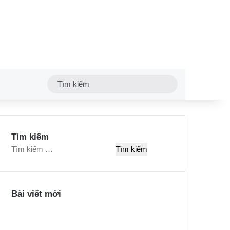
Tìm
kiếm
Tìm kiếm
T
ì
m
k
Bài viết mới
i
ế
m