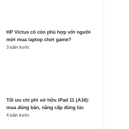
c
h
o
:
HP Victus có còn phù hợp với người
mới mua laptop chơi game?
3 tuần trước
Tối ưu chi phí sở hữu iPad 11 (A16):
mua đúng bản, nâng cấp đúng lúc
4 tuần trước