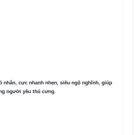
ỏ nhắn, cực nhanh nhẹn, siêu ngộ nghĩnh, giúp
ng người yêu thú cưng.