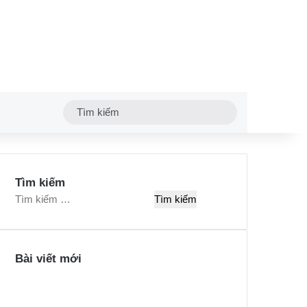
Tìm
kiếm
Tìm kiếm
T
ì
m
k
Bài viết mới
i
ế
m