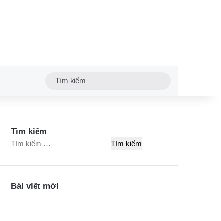
Tìm
kiếm
Tìm kiếm
T
ì
m
k
Bài viết mới
i
ế
m