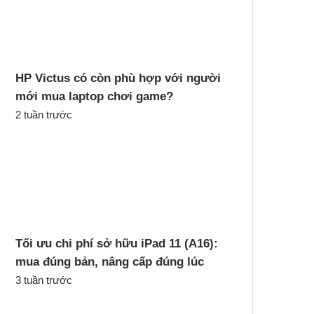
c
h
o
:
HP Victus có còn phù hợp với người
mới mua laptop chơi game?
2 tuần trước
Tối ưu chi phí sở hữu iPad 11 (A16):
mua đúng bản, nâng cấp đúng lúc
3 tuần trước