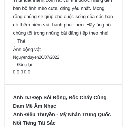
Thuthuatnhanh.com rất vui khi được mang đến
bạn bộ ảnh mèo cute, đáng yêu nhất. Mong
rằng chúng sẽ giúp cho cuộc sống của các bạn
có thêm niềm vui, hạnh phúc hơn. Hãy ủng hộ
chúng tôi trong những bài đăng tiếp theo nhé!
Thẻ
Ảnh động vật
Nguyenduyen
26/07/2022
Đăng lại
F
X
P
M
M
a
i
e
e
c
n
s
s
e
t
s
s
Ảnh DJ Đẹp Sôi Động, Bốc Cháy Cùng
b
e
e
e
Đam Mê Âm Nhạc
o
r
n
n
Ảnh Điêu Thuyền - Mỹ Nhân Trung Quốc
o
e
g
g
Nổi Tiếng Tài Sắc
k
s
e
e