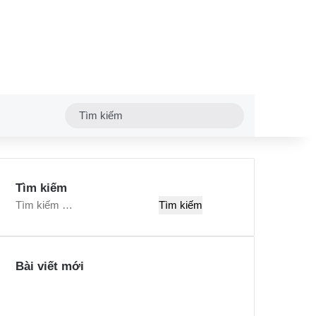
Tìm
kiếm
Tìm kiếm
T
ì
m
k
Bài viết mới
i
ế
m