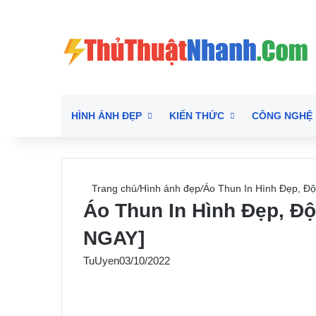
HÌNH ẢNH ĐẸP
KIẾN THỨC
CÔNG NGHỆ
Trang chủ
/
Hình ảnh đẹp
/
Áo Thun In Hình Đẹp, Đ
Áo Thun In Hình Đẹp, Đ
NGAY]
TuUyen
03/10/2022