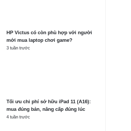
c
h
o
:
HP Victus có còn phù hợp với người
mới mua laptop chơi game?
3 tuần trước
Tối ưu chi phí sở hữu iPad 11 (A16):
mua đúng bản, nâng cấp đúng lúc
4 tuần trước