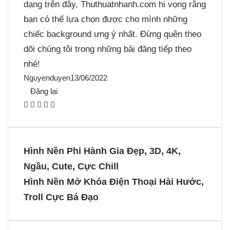
dạng trên đây, Thuthuatnhanh.com hi vọng rằng
bạn có thể lựa chọn được cho mình những
chiếc background ưng ý nhất. Đừng quên theo
dõi chúng tôi trong những bài đăng tiếp theo
nhé!
Nguyenduyen
13/06/2022
Đăng lại
F
X
P
M
M
a
i
e
e
c
n
s
s
e
t
s
s
Hình Nền Phi Hành Gia Đẹp, 3D, 4K,
b
e
e
e
Ngầu, Cute, Cực Chill
o
r
n
n
Hình Nền Mở Khóa Điện Thoại Hài Hước,
o
e
g
g
Troll Cực Bá Đạo
k
s
e
e
t
r
r