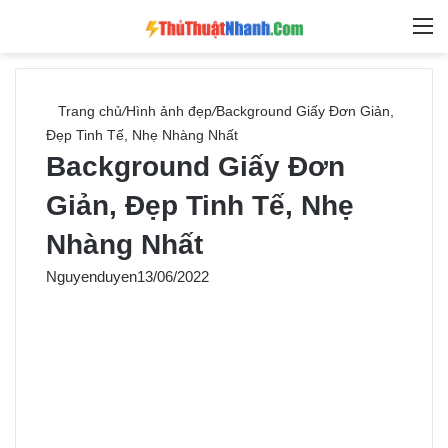
Switch skin
Tìm ki
M
Trang chủ
/
Hình ảnh đẹp
/
Background Giấy Đơn Giản,
Đẹp Tinh Tế, Nhẹ Nhàng Nhất
Background Giấy Đơn
Giản, Đẹp Tinh Tế, Nhẹ
Nhàng Nhất
Nguyenduyen
13/06/2022