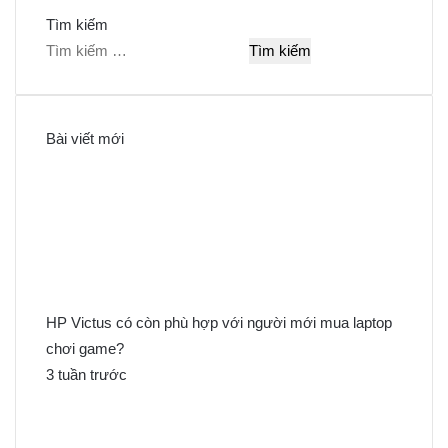
Tìm kiếm
T
ì
m
k
Bài viết mới
i
ế
m
c
h
o
:
HP Victus có còn phù hợp với người mới mua laptop
chơi game?
3 tuần trước