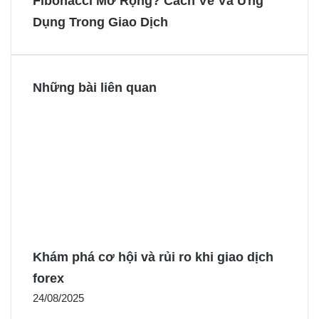
Fibonacci Mở Rộng? Cách Vẽ Và Ứng
o
e
g
g
Dụng Trong Giao Dịch
k
s
e
e
t
r
r
Những bài liên quan
Khám phá cơ hội và rủi ro khi giao dịch
forex
24/08/2025