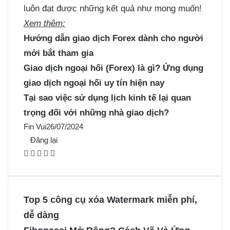
luôn đạt được những kết quả như mong muốn!
Xem thêm:
Hướng dẫn giao dịch Forex dành cho người
mới bắt tham gia
Giao dịch ngoại hối (Forex) là gì? Ứng dụng
giao dịch ngoại hối uy tín hiện nay
Tại sao việc sử dụng lịch kinh tế lại quan
trọng đối với những nhà giao dịch?
Fin Vui
26/07/2024
Đăng lại
F
X
P
M
M
a
i
e
e
c
n
s
s
e
t
s
s
Top 5 công cụ xóa Watermark miễn phí,
b
e
e
e
dễ dàng
o
r
n
n