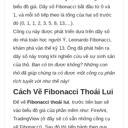
biểu đồ giá. Dãy số Fibonacci bắt đầu từ 0 và
1, và mỗi số tiếp theo là tổng của hai số trước
đó (0, 1, 1, 2, 3, 5, 8, 13,…).
Công cụ này được phát triển dựa trên dãy số
do nhà toán học người Ý, Leonardo Fibonacci,
khám phá vào thế kỷ 13. Ông đã phát hiện ra
dãy số này trong khi nghiên cứu về sự sinh sản
của thỏ.
Bạn có tin được không? Những con
thỏ đã giúp chúng ta có được một công cụ phân
tích tuyệt vời như thế này!
Cách Vẽ Fibonacci Thoái Lui
Để vẽ
Fibonacci thoái lui
, trước tiên bạn sẽ
vào biểu đồ giá của phần mềm như: FireAnt,
TradingView (ở đây sẽ có sẵn những công cụ
vẽ Fibonacci). Sau đó thì tiến hành theo quy