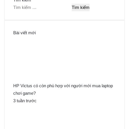
T
ì
m
k
Bài viết mới
i
ế
m
c
h
o
:
HP Victus có còn phù hợp với người mới mua laptop
chơi game?
3 tuần trước