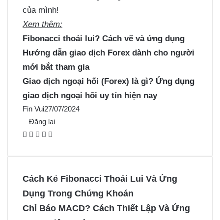
của mình!
Xem thêm:
Fibonacci thoái lui? Cách vẽ và ứng dụng
Hướng dẫn giao dịch Forex dành cho người
mới bắt tham gia
Giao dịch ngoại hối (Forex) là gì? Ứng dụng
giao dịch ngoại hối uy tín hiện nay
Fin Vui
27/07/2024
Đăng lại
F
X
P
M
M
a
i
e
e
c
n
s
s
e
t
s
s
Cách Kẻ Fibonacci Thoái Lui Và Ứng
b
e
e
e
Dụng Trong Chứng Khoán
o
r
n
n
Chỉ Báo MACD? Cách Thiết Lập Và Ứng
o
e
g
g