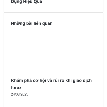
Dụng Hiệu Quả
k
s
e
e
t
r
r
Những bài liên quan
Khám phá cơ hội và rủi ro khi giao dịch
forex
24/08/2025