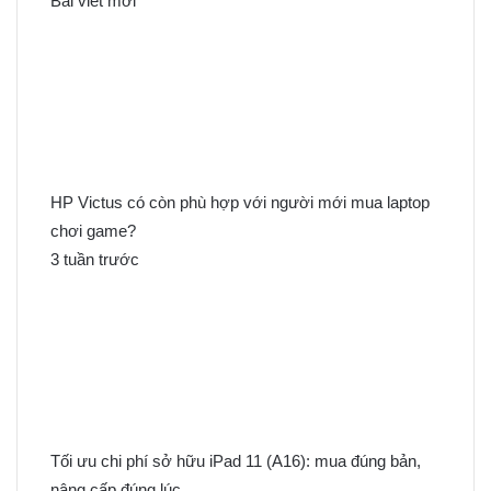
Bài viết mới
i
ế
m
c
h
o
:
HP Victus có còn phù hợp với người mới mua laptop
chơi game?
3 tuần trước
Tối ưu chi phí sở hữu iPad 11 (A16): mua đúng bản,
nâng cấp đúng lúc