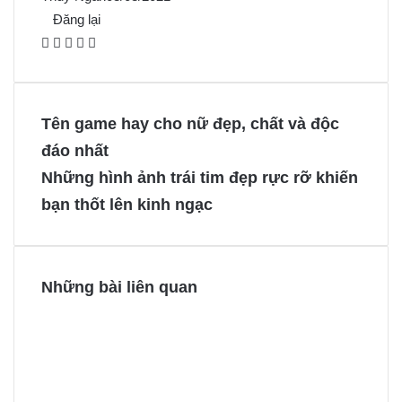
Đăng lại
F
X
P
M
M
a
i
e
e
c
n
s
s
e
t
s
s
Tên game hay cho nữ đẹp, chất và độc
b
e
e
e
đáo nhất
o
r
n
n
Những hình ảnh trái tim đẹp rực rỡ khiến
o
e
g
g
bạn thốt lên kinh ngạc
k
s
e
e
t
r
r
Những bài liên quan