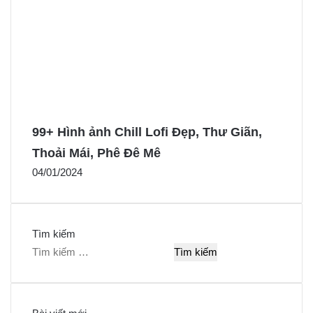
99+ Hình ảnh Chill Lofi Đẹp, Thư Giãn,
Thoải Mái, Phê Đê Mê
04/01/2024
Tìm kiếm
T
ì
m
k