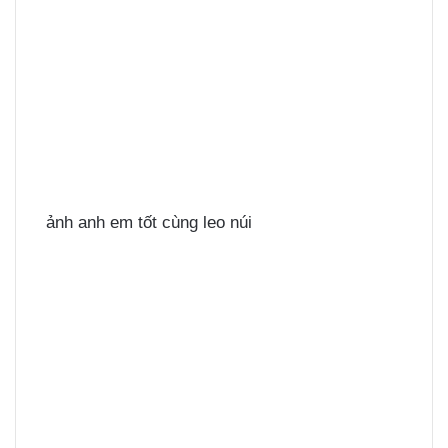
ảnh anh em tốt cùng leo núi