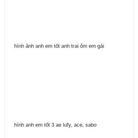
hình ảnh anh em tốt anh trai ôm em gái
hình anh em tốt 3 ae lufy, ace, sabo