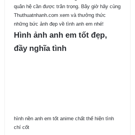
quân hệ cần được trân trọng. Bây giờ hãy cùng
Thuthuatnhanh.com xem và thưởng thức
những bức ảnh đẹp về tình anh em nhé!
Hình ảnh anh em tốt đẹp,
đầy nghĩa tình
hình nền anh em tốt anime chất thể hiện tình
chí cốt