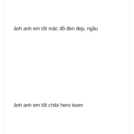
ảnh anh em tốt mặc đồ đen đẹp, ngầu
ảnh anh em tốt chibi hero team