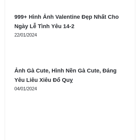
999+ Hình Ảnh Valentine Đẹp Nhất Cho
Ngày Lễ Tình Yêu 14-2
22/01/2024
Ảnh Gà Cute, Hình Nền Gà Cute, Đáng
Yêu Liêu Xiêu Đổ Quỵ
04/01/2024