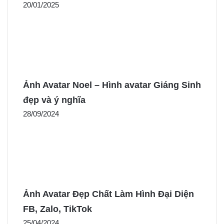
20/01/2025
Ảnh Avatar Noel – Hình avatar Giáng Sinh
đẹp và ý nghĩa
28/09/2024
Ảnh Avatar Đẹp Chất Làm Hình Đại Diện
FB, Zalo, TikTok
25/04/2024