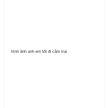
hình ảnh anh em tốt đi cắm trại