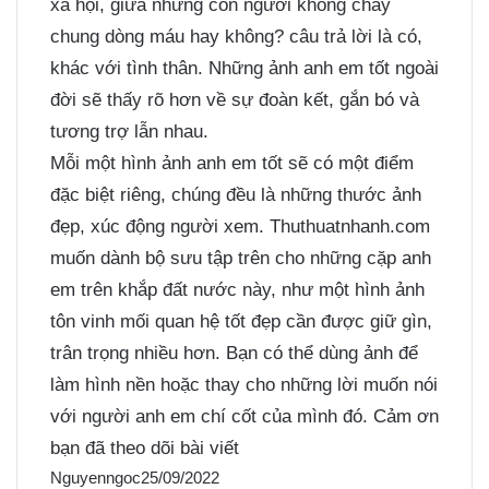
xã hội, giữa những con người khong chảy
chung dòng máu hay không? câu trả lời là có,
khác với tình thân. Những ảnh anh em tốt ngoài
đời sẽ thấy rõ hơn về sự đoàn kết, gắn bó và
tương trợ lẫn nhau.
Mỗi một hình ảnh anh em tốt sẽ có một điểm
đặc biệt riêng, chúng đều là những thước ảnh
đẹp, xúc động người xem. Thuthuatnhanh.com
muốn dành bộ sưu tập trên cho những cặp anh
em trên khắp đất nước này, như một hình ảnh
tôn vinh mối quan hệ tốt đẹp cần được giữ gìn,
trân trọng nhiều hơn. Bạn có thể dùng ảnh để
làm hình nền hoặc thay cho những lời muốn nói
với người anh em chí cốt của mình đó. Cảm ơn
bạn đã theo dõi bài viết
Nguyenngoc
25/09/2022