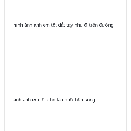
hình ảnh anh em tốt dắt tay nhu đi trên đường
ảnh anh em tốt che lá chuối bên sông