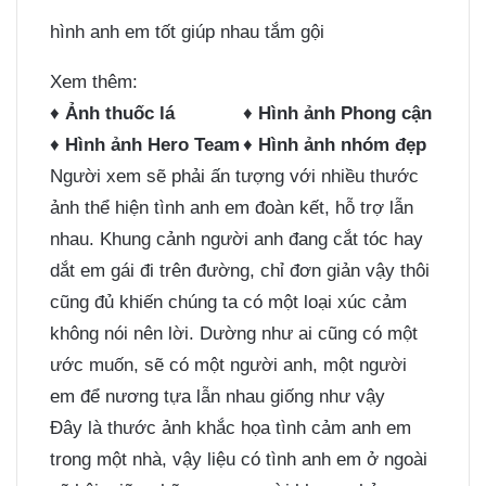
hình anh em tốt giúp nhau tắm gội
Xem thêm:
♦
Ảnh thuốc lá
♦
Hình ảnh Phong cận
♦
Hình ảnh Hero Team
♦
Hình ảnh nhóm đẹp
Người xem sẽ phải ấn tượng với nhiều thước
ảnh thể hiện tình anh em đoàn kết, hỗ trợ lẫn
nhau. Khung cảnh người anh đang cắt tóc hay
dắt em gái đi trên đường, chỉ đơn giản vậy thôi
cũng đủ khiến chúng ta có một loại xúc cảm
không nói nên lời. Dường như ai cũng có một
ước muốn, sẽ có một người anh, một người
em để nương tựa lẫn nhau giống như vậy
Đây là thước ảnh khắc họa tình cảm anh em
trong một nhà, vậy liệu có tình anh em ở ngoài