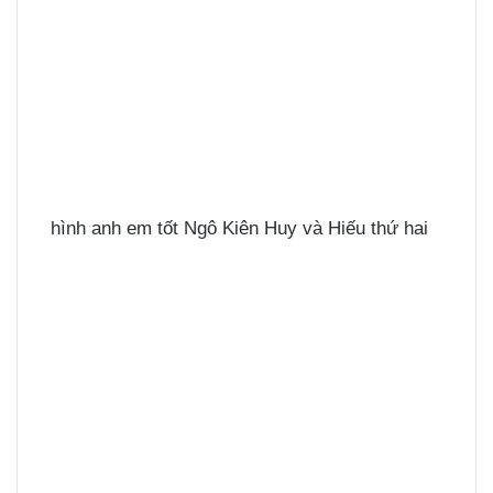
hình anh em tốt Ngô Kiên Huy và Hiếu thứ hai