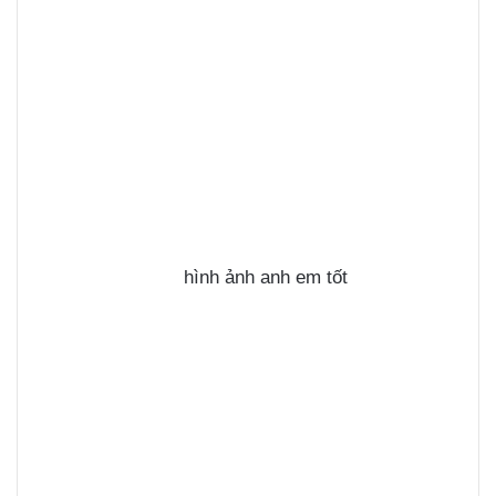
hình ảnh anh em tốt