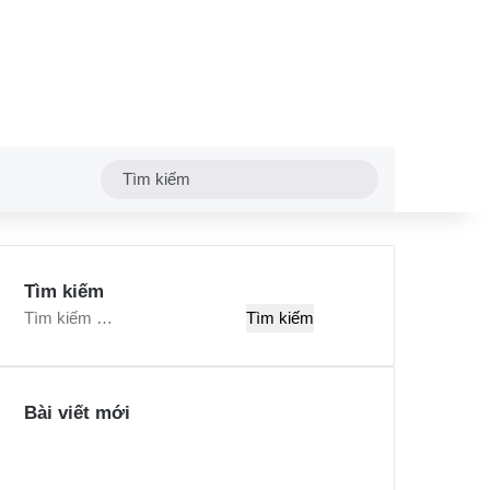
Tìm
kiếm
Tìm kiếm
T
ì
m
k
Bài viết mới
i
ế
m