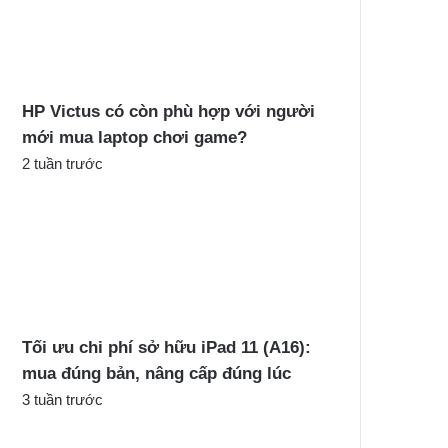
c
h
o
:
HP Victus có còn phù hợp với người
mới mua laptop chơi game?
2 tuần trước
Tối ưu chi phí sở hữu iPad 11 (A16):
mua đúng bản, nâng cấp đúng lúc
3 tuần trước