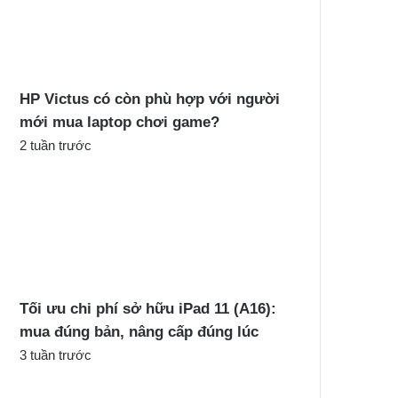
c
h
o
:
HP Victus có còn phù hợp với người
mới mua laptop chơi game?
2 tuần trước
Tối ưu chi phí sở hữu iPad 11 (A16):
mua đúng bản, nâng cấp đúng lúc
3 tuần trước