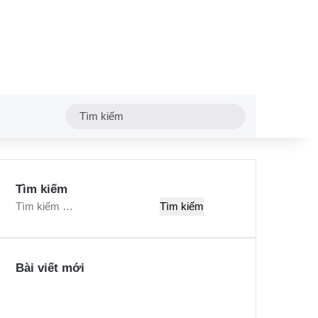
Tìm
kiếm
Tìm kiếm
T
ì
m
k
Bài viết mới
i
ế
m