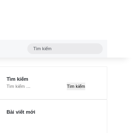
Tìm
kiếm
Tìm kiếm
T
ì
m
k
Bài viết mới
i
ế
m