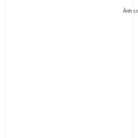
Ảnh c