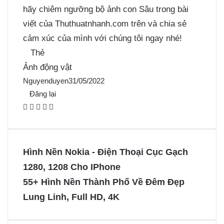
hãy chiêm ngưỡng bộ ảnh con Sâu trong bài
viết của Thuthuatnhanh.com trên và chia sẻ
cảm xúc của mình với chúng tôi ngay nhé!
Thẻ
Ảnh động vật
Nguyenduyen
31/05/2022
Đăng lại
F
X
P
M
M
a
i
e
e
c
n
s
s
e
t
s
s
Hình Nền Nokia - Điện Thoại Cục Gạch
b
e
e
e
1280, 1208 Cho IPhone
o
r
n
n
55+ Hình Nền Thành Phố Về Đêm Đẹp
o
e
g
g
Lung Linh, Full HD, 4K
k
s
e
e
t
r
r