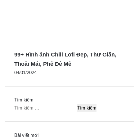
99+ Hình ảnh Chill Lofi Đẹp, Thư Giãn,
Thoải Mái, Phê Đê Mê
04/01/2024
Tìm kiếm
T
ì
m
k
Bài viết mới