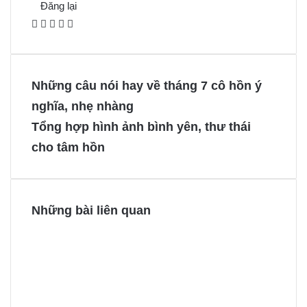
Đăng lại
F
X
P
M
M
a
i
e
e
c
n
s
s
e
t
s
s
Những câu nói hay về tháng 7 cô hồn ý
b
e
e
e
nghĩa, nhẹ nhàng
o
r
n
n
Tổng hợp hình ảnh bình yên, thư thái
o
e
g
g
cho tâm hồn
k
s
e
e
t
r
r
Những bài liên quan