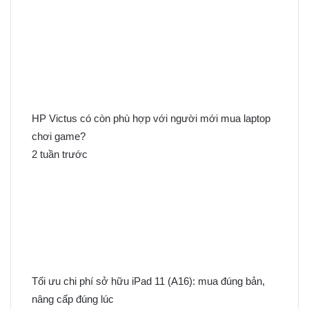
i
ế
m
c
h
o
:
HP Victus có còn phù hợp với người mới mua laptop
chơi game?
2 tuần trước
Tối ưu chi phí sở hữu iPad 11 (A16): mua đúng bản,
nâng cấp đúng lúc