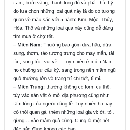
cam, bưởi vàng, thanh long đỏ và phật thủ. Lý
do lựa chọn những loại quả này là do có tương
quan về màu sắc với 5 hành: Kim, Mộc, Thủy,
Hỏa, Thổ và những loại quả này cũng dễ dàng
tìm mua ở chợ tết.
–
Miền Nam:
Thường bao gồm dưa hấu, dừa,
sung, thơm, táo tượng trưng cho may mắn, tài
lộc, sung túc, vui vẻ,…Tuy nhiên ở miền Nam
họ chuộng sự cầu kỳ, sang trọng nên mâm ngũ
quả thường lớn và trang trí chi tiết, tỉ mỉ.
–
Miền Trung:
thường không có form cụ thể,
tùy vào sản vật ở mỗi địa phương cũng như
tấm lòng của người dâng lễ. Tuy nhiên họ hay
có thói quen gài thêm những loại gia vị: ớt, tỏi,
gừng,…vào mâm quả cúng. Cũng là một nét
đặc sắc đúng không các bạn.