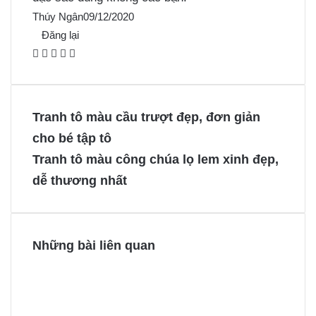
Thúy Ngân
09/12/2020
Đăng lại
F
X
P
M
M
a
i
e
e
c
n
s
s
e
t
s
s
Tranh tô màu cầu trượt đẹp, đơn giản
b
e
e
e
cho bé tập tô
o
r
n
n
Tranh tô màu công chúa lọ lem xinh đẹp,
o
e
g
g
dễ thương nhất
k
s
e
e
t
r
r
Những bài liên quan