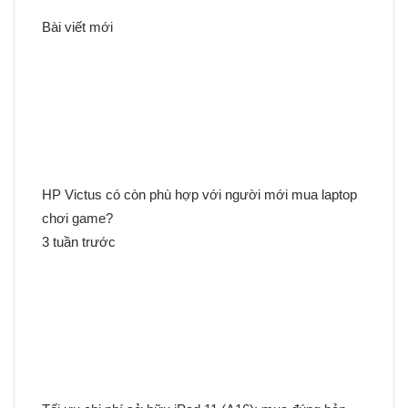
k
Bài viết mới
i
ế
m
c
h
o
:
HP Victus có còn phù hợp với người mới mua laptop
chơi game?
3 tuần trước