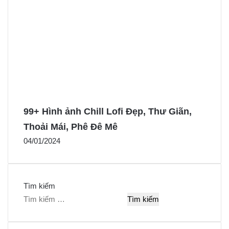
99+ Hình ảnh Chill Lofi Đẹp, Thư Giãn,
Thoải Mái, Phê Đê Mê
04/01/2024
Tìm kiếm
T
ì
m