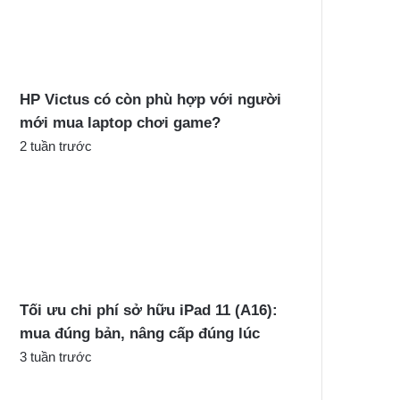
c
h
o
:
HP Victus có còn phù hợp với người
mới mua laptop chơi game?
2 tuần trước
Tối ưu chi phí sở hữu iPad 11 (A16):
mua đúng bản, nâng cấp đúng lúc
3 tuần trước