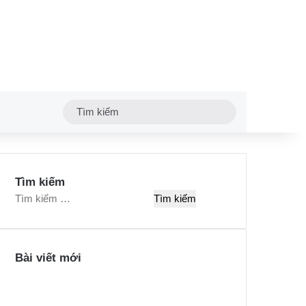
Tìm
kiếm
Tìm kiếm
T
ì
m
k
Bài viết mới
i
ế
m