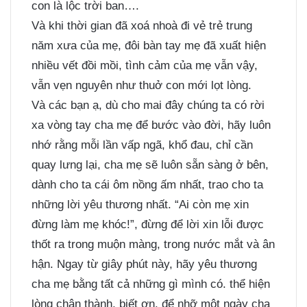
con là lộc trời ban….
Và khi thời gian đã xoá nhoà đi vẻ trẻ trung
năm xưa của mẹ, đôi bàn tay mẹ đã xuất hiện
nhiều vết đồi mồi, tình cảm của mẹ vẫn vậy,
vẫn vẹn nguyên như thuở con mới lọt lòng.
Và các bạn ạ, dù cho mai đây chúng ta có rời
xa vòng tay cha mẹ để bước vào đời, hãy luôn
nhớ rằng mỗi lần vấp ngã, khổ đau, chỉ cần
quay lưng lại, cha mẹ sẽ luôn sẵn sàng ở bên,
dành cho ta cái ôm nồng ấm nhất, trao cho ta
những lời yêu thương nhất. “Ai còn mẹ xin
đừng làm mẹ khóc!”, đừng để lời xin lỗi được
thốt ra trong muộn màng, trong nước mắt và ân
hận. Ngay từ giây phút này, hãy yêu thương
cha mẹ bằng tất cả những gì mình có. thể hiện
lòng chân thành, biết ơn, để nhỡ một ngày cha