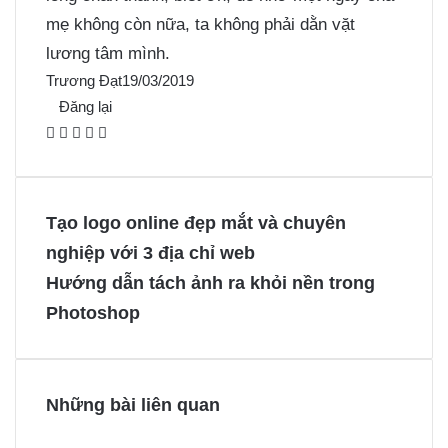
mẹ không còn nữa, ta không phải dằn vặt
lương tâm mình.
Trương Đạt
19/03/2019
Đăng lại
F
X
P
M
M
a
i
e
e
c
n
s
s
e
t
s
s
Tạo logo online đẹp mắt và chuyên
b
e
e
e
nghiệp với 3 địa chỉ web
o
r
n
n
Hướng dẫn tách ảnh ra khỏi nền trong
o
e
g
g
Photoshop
k
s
e
e
t
r
r
Những bài liên quan