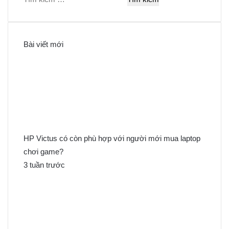
ì
m
k
Bài viết mới
i
ế
m
c
h
o
:
HP Victus có còn phù hợp với người mới mua laptop
chơi game?
3 tuần trước