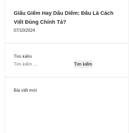
Giấu Giếm Hay Dấu Diếm: Đâu Là Cách
Viết Đúng Chính Tả?
07/10/2024
Tìm kiếm
T
ì
m
k
Bài viết mới
i
ế
m
c
h