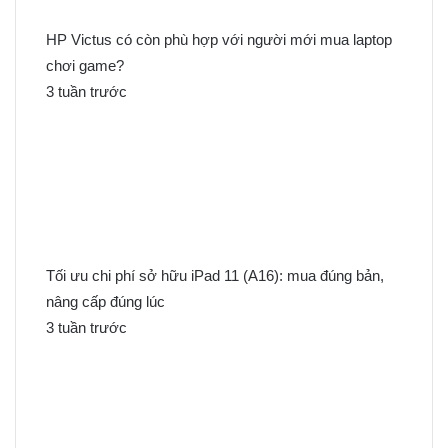
o
:
HP Victus có còn phù hợp với người mới mua laptop
chơi game?
3 tuần trước
Tối ưu chi phí sở hữu iPad 11 (A16): mua đúng bản,
nâng cấp đúng lúc
3 tuần trước