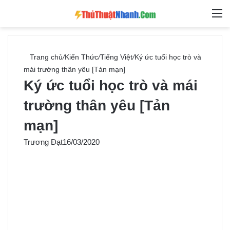
Switch skin
Tìm ki
M
Trang chủ
/
Kiến Thức
/
Tiếng Việt
/
Ký ức tuổi học trò và
mái trường thân yêu [Tản mạn]
Ký ức tuổi học trò và mái
trường thân yêu [Tản
mạn]
Trương Đạt
16/03/2020