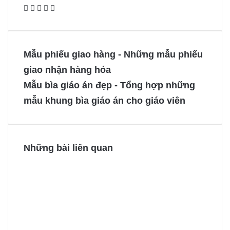
F
X
P
M
M
a
i
e
e
c
n
s
s
e
t
s
s
Mẫu phiếu giao hàng - Những mẫu phiếu
b
e
e
e
giao nhận hàng hóa
o
r
n
n
Mẫu bìa giáo án đẹp - Tổng hợp những
o
e
g
g
mẫu khung bìa giáo án cho giáo viên
k
s
e
e
t
r
r
Những bài liên quan