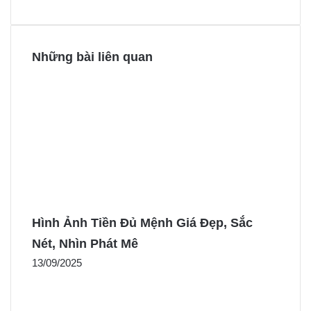
t
r
r
Những bài liên quan
Hình Ảnh Tiền Đủ Mệnh Giá Đẹp, Sắc
Nét, Nhìn Phát Mê
13/09/2025