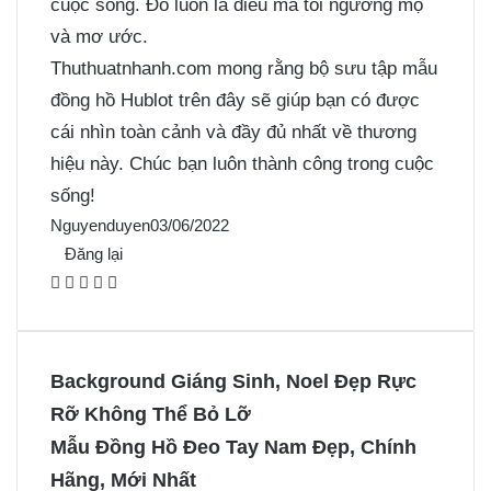
cuộc sống. Đó luôn là điều mầ tôi ngưỡng mộ
và mơ ước.
Thuthuatnhanh.com mong rằng bộ sưu tập mẫu
đồng hồ Hublot trên đây sẽ giúp bạn có được
cái nhìn toàn cảnh và đầy đủ nhất về thương
hiệu này. Chúc bạn luôn thành công trong cuộc
sống!
Nguyenduyen
03/06/2022
Đăng lại
F
X
P
M
M
a
i
e
e
c
n
s
s
e
t
s
s
Background Giáng Sinh, Noel Đẹp Rực
b
e
e
e
Rỡ Không Thể Bỏ Lỡ
o
r
n
n
Mẫu Đồng Hồ Đeo Tay Nam Đẹp, Chính
o
e
g
g
Hãng, Mới Nhất
k
s
e
e