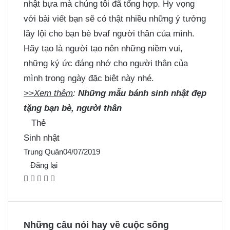
nhật bựa mà chúng tôi đã tổng hợp. Hy vọng
với bài viết bạn sẽ có thật nhiều những ý tưởng
lầy lội cho bạn bè bvaf người thân của mình.
Hãy tạo là người tạo nên những niềm vui,
những ký ức đáng nhớ cho người thân của
mình trong ngày đặc biệt này nhé.
>>Xem thêm
:
Những mẫu bánh sinh nhật đẹp
tặng bạn bè, người thân
Thẻ
Sinh nhật
Trung Quân
04/07/2019
Đăng lại
F
X
P
M
M
a
i
e
e
c
n
s
s
e
t
s
s
Những câu nói hay về cuộc sống