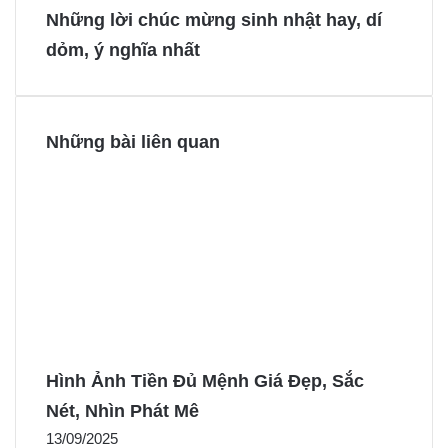
b
e
e
e
Những lời chúc mừng sinh nhật hay, dí
o
r
n
n
dỏm, ý nghĩa nhất
o
e
g
g
k
s
e
e
t
r
r
Những bài liên quan
Hình Ảnh Tiền Đủ Mệnh Giá Đẹp, Sắc
Nét, Nhìn Phát Mê
13/09/2025