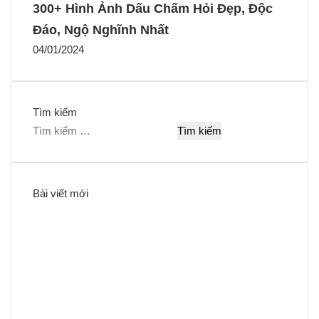
300+ Hình Ảnh Dấu Chấm Hỏi Đẹp, Độc
Đáo, Ngộ Nghĩnh Nhất
04/01/2024
Tìm kiếm
T
ì
m
k
Bài viết mới
i
ế
m
c
h
o
: