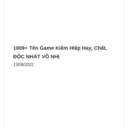
1009+ Tên Game Kiếm Hiệp Hay, Chất,
ĐỘC NHẤT VÔ NHỊ
13/08/2022