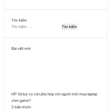
Tìm kiếm
T
ì
m
k
Bài viết mới
i
ế
m
c
h
o
:
HP Victus có còn phù hợp với người mới mua laptop
chơi game?
2 tuần trước