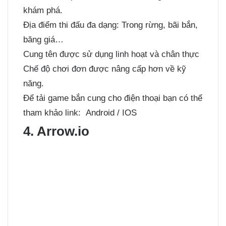
khám phá.
Địa điểm thi đấu đa dạng: Trong rừng, bãi bắn,
băng giá…
Cung tên được sử dụng linh hoạt và chân thực
Chế độ chơi đơn được nâng cấp hơn về kỹ
năng.
Để tải game bắn cung cho điện thoại bạn có thể
tham khảo link:
Android /
IOS
4. Arrow.io