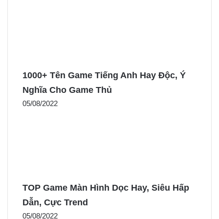
1000+ Tên Game Tiếng Anh Hay Độc, Ý
Nghĩa Cho Game Thủ
05/08/2022
TOP Game Màn Hình Dọc Hay, Siêu Hấp
Dẫn, Cực Trend
05/08/2022