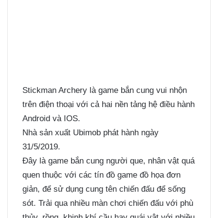
Stickman Archery là game bắn cung vui nhộn
trên điện thoại với cả hai nền tảng hệ điều hành
Android và IOS.
Nhà sản xuất Ubimob phát hành ngày
31/5/2019.
Đây là game bắn cung người que, nhân vật quá
quen thuộc với các tín đồ game đồ họa đơn
giản, để sử dụng cung tên chiến đấu để sống
sót. Trải qua nhiều màn chơi chiến đấu với phù
thủy, rồng, khinh khí cầu hay quái vật với nhiều