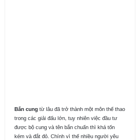
Bắn cung
từ lâu đã trở thành một môn thể thao
trong các giải đấu lớn, tuy nhiên việc đầu tư
được bộ cung và tên bắn chuẩn thì khá tốn
kém và đắt đỏ. Chính vì thế nhiều người yêu