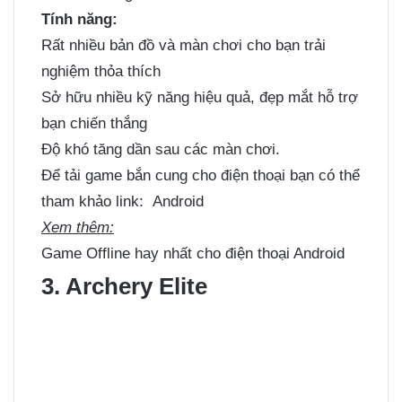
Tính năng:
Rất nhiều bản đồ và màn chơi cho bạn trải
nghiệm thỏa thích
Sở hữu nhiều kỹ năng hiệu quả, đẹp mắt hỗ trợ
bạn chiến thắng
Độ khó tăng dần sau các màn chơi.
Để tải game bắn cung cho điện thoại bạn có thể
tham khảo link:
Android
Xem thêm:
Game Offline hay nhất cho điện thoại Android
3. Archery Elite