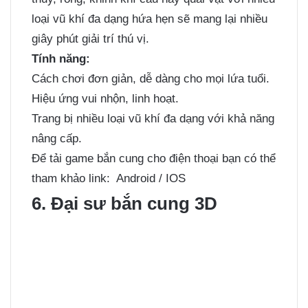
loại vũ khí đa dạng hứa hẹn sẽ mang lại nhiều
giây phút giải trí thú vị.
Tính năng:
Cách chơi đơn giản, dễ dàng cho mọi lứa tuổi.
Hiệu ứng vui nhộn, linh hoạt.
Trang bị nhiều loại vũ khí đa dạng với khả năng
nâng cấp.
Để tải game bắn cung cho điện thoại bạn có thể
tham khảo link:
Android /
IOS
6. Đại sư bắn cung 3D