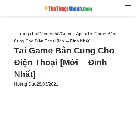
Switch skin
Tìm ki
M
Trang chủ
/
Công nghệ
/
Game - Apps
/
Tải Game Bắn
Cung Cho Điện Thoại [Mới – Đỉnh Nhất]
Tải Game Bắn Cung Cho
Điện Thoại [Mới – Đỉnh
Nhất]
Hoàng Đạo
28/03/2021