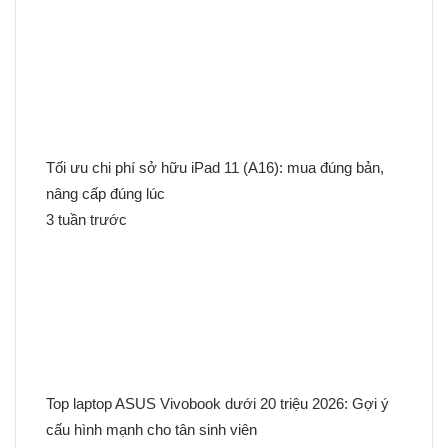
Tối ưu chi phí sở hữu iPad 11 (A16): mua đúng bản,
nâng cấp đúng lúc
3 tuần trước
Top laptop ASUS Vivobook dưới 20 triệu 2026: Gợi ý
cấu hình mạnh cho tân sinh viên