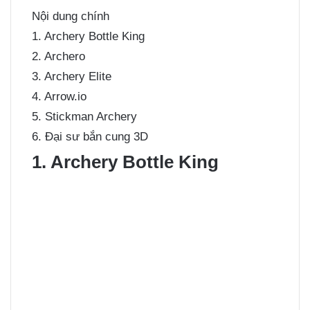
Nội dung chính
1. Archery Bottle King
2. Archero
3. Archery Elite
4. Arrow.io
5. Stickman Archery
6. Đại sư bắn cung 3D
1. Archery Bottle King