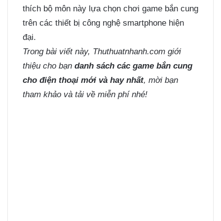
thích bộ môn này lựa chọn chơi game bắn cung
trên các thiết bị công nghệ smartphone hiện
đại.
Trong bài viết này, Thuthuatnhanh.com giới
thiệu cho bạn
danh sách các game bắn cung
cho điện thoại mới và hay nhất
, mời bạn
tham khảo và tải về miễn phí nhé!