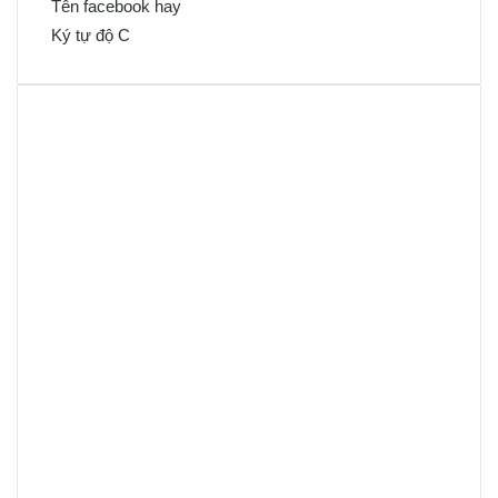
Tên facebook hay
Ký tự độ C