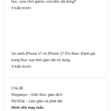
học, vừa chơi game, vừa làm nội dung?
4 tuần trước
So sánh iPhone 17 và iPhone 17 Pro Max: Đánh giá
trung thực sau thời gian dài sử dụng
4 tuần trước
Chủ đề
Megawyn – Kiến thức giao dịch
RichDat – Làm giàu và phát đạt
Hình nền may mắn