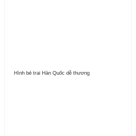
Hình bé trai Hàn Quốc dễ thương