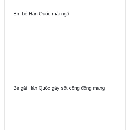
Em bé Hàn Quốc mái ngố
Bé gái Hàn Quốc gây sốt cộng đồng mạng