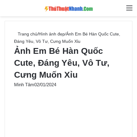
Switch skin
Tìm ki
M
Trang chủ
/
Hình ảnh đẹp
/
Ảnh Em Bé Hàn Quốc Cute,
Đáng Yêu, Vô Tư, Cưng Muốn Xỉu
Ảnh Em Bé Hàn Quốc
Cute, Đáng Yêu, Vô Tư,
Cưng Muốn Xỉu
Minh Tâm
02/01/2024