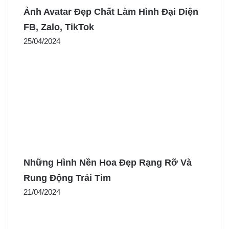
Ảnh Avatar Đẹp Chất Làm Hình Đại Diện
FB, Zalo, TikTok
25/04/2024
Những Hình Nền Hoa Đẹp Rạng Rỡ Và
Rung Động Trái Tim
21/04/2024