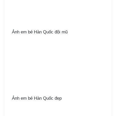
Ảnh em bé Hàn Quốc đội mũ
Ảnh em bé Hàn Quốc đẹp