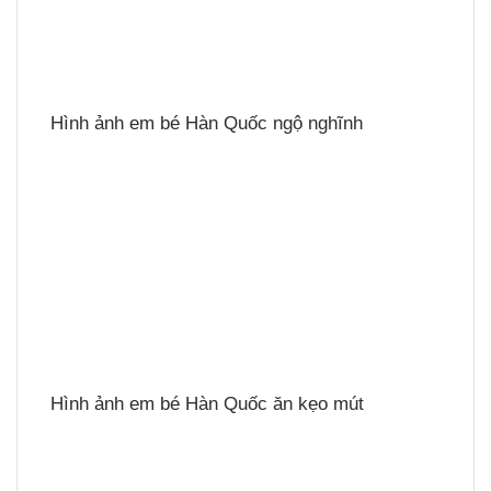
Hình ảnh em bé Hàn Quốc ngộ nghĩnh
Hình ảnh em bé Hàn Quốc ăn kẹo mút