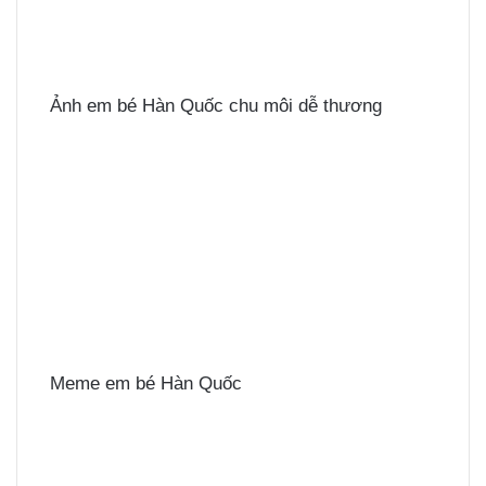
Ảnh em bé Hàn Quốc chu môi dễ thương
Meme em bé Hàn Quốc