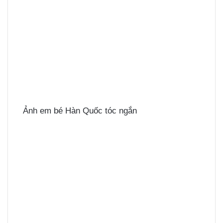
Ảnh em bé Hàn Quốc tóc ngắn