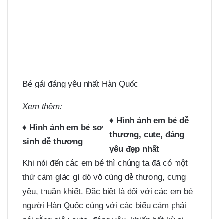
Bé gái đáng yêu nhất Hàn Quốc
Xem thêm:
♦
Hình ảnh em bé dễ
♦
Hình ảnh em bé sơ
thương, cute, đáng
sinh dễ thương
yêu đẹp nhất
Khi nói đến các em bé thì chúng ta đã có một
thứ cảm giác gì đó vô cùng dễ thương, cưng
yêu, thuần khiết. Đặc biệt là đối với các em bé
người Hàn Quốc cùng với các biểu cảm phải