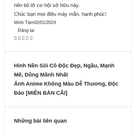
nên bỏ lỡ cơ hội sở hữu này.
Chúc bạn mọi điều máy mắn, hạnh phúc!
Minh Tâm
02/01/2024
Đăng lại
F
X
P
M
M
a
i
e
e
c
n
s
s
e
t
s
s
Hình Nền Sói Cô Độc Đẹp, Ngầu, Mạnh
b
e
e
e
Mẽ, Dũng Mãnh Nhất
o
r
n
n
Ảnh Anime Không Màu Dễ Thương, Độc
o
e
g
g
Đáo [MIỄN BÀN CÃI]
k
s
e
e
t
r
r
Những bài liên quan