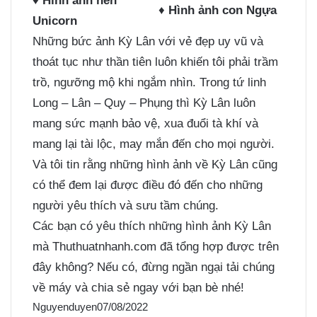
♦
Hình ảnh nền
♦
Hình ảnh con Ngựa
Unicorn
Những bức ảnh Kỳ Lân với vẻ đẹp uy vũ và
thoát tục như thần tiên luôn khiến tôi phải trầm
trồ, ngưỡng mộ khi ngắm nhìn. Trong tứ linh
Long – Lân – Quy – Phụng thì Kỳ Lân luôn
mang sức mạnh bảo vệ, xua đuổi tà khí và
mang lại tài lộc, may mắn đến cho mọi người.
Và tôi tin rằng những hình ảnh về Kỳ Lân cũng
có thể đem lại được điều đó đến cho những
người yêu thích và sưu tầm chúng.
Các bạn có yêu thích những hình ảnh Kỳ Lân
mà Thuthuatnhanh.com đã tổng hợp được trên
đây không? Nếu có, đừng ngần ngại tải chúng
về máy và chia sẻ ngay với bạn bè nhé!
Nguyenduyen
07/08/2022