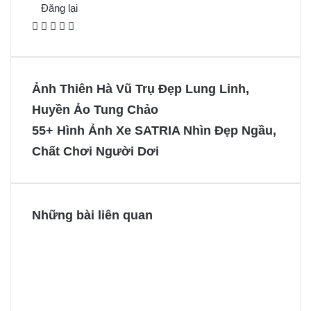
Đăng lại
F
X
P
M
M
a
i
e
e
c
n
s
s
e
t
s
s
Ảnh Thiên Hà Vũ Trụ Đẹp Lung Linh,
b
e
e
e
Huyền Ảo Tung Chảo
o
r
n
n
55+ Hình Ảnh Xe SATRIA Nhìn Đẹp Ngầu,
o
e
g
g
Chất Chơi Người Dơi
k
s
e
e
t
r
r
Những bài liên quan