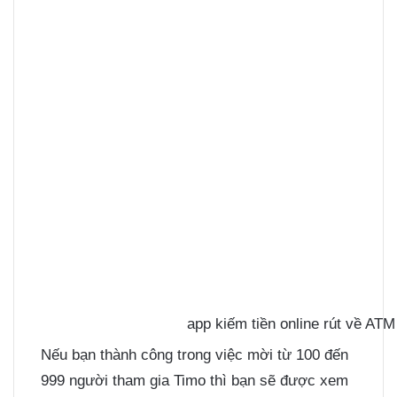
app kiếm tiền online rút về ATM
Nếu bạn thành công trong việc mời từ 100 đến
999 người tham gia Timo thì bạn sẽ được xem