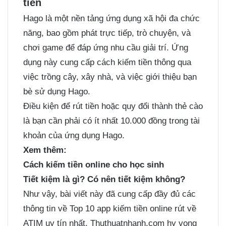
tiền
Hago là một nền tảng ứng dụng xã hội đa chức
năng, bao gồm phát trực tiếp, trò chuyện, và
chơi game để đáp ứng nhu cầu giải trí. Ứng
dụng này cung cấp cách kiếm tiền thông qua
việc trồng cây, xây nhà, và việc giới thiệu bạn
bè sử dụng Hago.
Điều kiện để rút tiền hoặc quy đổi thành thẻ cào
là bạn cần phải có ít nhất 10.000 đồng trong tài
khoản của ứng dụng Hago.
Xem thêm:
Cách kiếm tiền online cho học sinh
Tiết kiệm là gì? Có nên tiết kiệm không?
Như vậy, bài viết này đã cung cấp đầy đủ các
thông tin về Top 10 app kiếm tiền online rút về
ATIM uy tín nhất. Thuthuatnhanh.com hy vọng