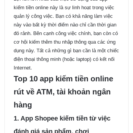
kiếm tiền online này là sự linh hoạt trong việc
quản lý công việc. Bạn có khả năng làm việc
này vào bất kỳ thời điểm nào chỉ cần thời gian
đó rảnh. Bên cạnh công việc chính, bạn còn có
cơ hội kiếm thêm thu nhập thông qua các ứng
dụng này. Tất cả những gì bạn cần là một chiếc
điện thoại thông minh (hoặc laptop) có kết nối
Internet.
Top 10 app kiếm tiền online
rút về ATM, tài khoản ngân
hàng
1. App Shopee kiếm tiền từ việc
đánh giá sản phẩm, chơi