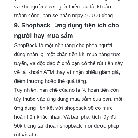
và khi người được giới thiệu tạo tài khoản
thành công, bạn sẽ nhận ngay 50.000 đồng.
9. Shopback- ứng dụng tiện ích cho
người hay mua sắm
ShopBack là một nền tảng cho phép người
dùng nhận lại một phần tiền khi mua hàng trực
tuyến, và độc đáo ở chỗ bạn có thể rút tiền này
về tài khoản ATM thay vì nhận phiếu giảm giá,
điểm thưởng hoặc thẻ quà tặng.
Tuy nhiên, hạn chế của nó là % hoàn tiền còn
tùy thuộc vào ứng dụng mua sắm của bạn, mỗi
ứng dụng liên kết với shopback sẽ có mức
hoàn tiền khác nhau. Và bạn phải tích lũy đủ
50k trong tài khoản shopback mới được phép
rút về atm.