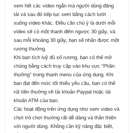
xem hết các video ngắn mà người dùng đăng
tải và sau đó tiếp tục xem bằng cách lướt
xuống video khác. Điều cần chú ý là dưới mỗi
video sẽ có một thanh đếm ngược 30 giây, và
sau mỗi khoảng 30 giây, bạn sẽ nhận được một
rương thưởng.
Khi bạn tích luỹ đủ số rương, bạn có thể mở
chúng bằng cách truy cập vào khu vực “Phần
thưởng” trong thanh menu của ứng dụng. Khi
bạn đạt đến mức tối thiểu yêu cầu, bạn có thể
rút tiền thưởng về tài khoản Paypal hoặc tài
khoản ATM của bạn.
Các hoạt động trên ứng dụng như xem video và
chơi trò chơi thường rất dễ dàng và thân thiện
với người dùng. Không cần kỹ năng đặc biệt,