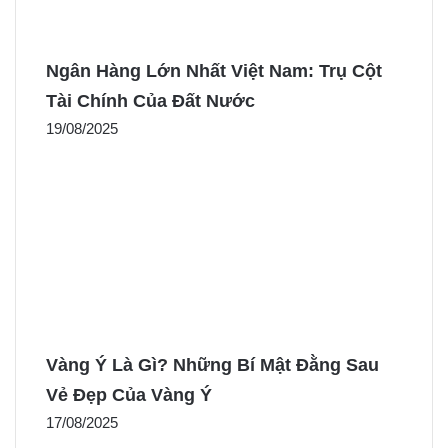
Ngân Hàng Lớn Nhất Việt Nam: Trụ Cột
Tài Chính Của Đất Nước
19/08/2025
Vàng Ý Là Gì? Những Bí Mật Đằng Sau
Vẻ Đẹp Của Vàng Ý
17/08/2025