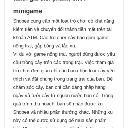
minigame
Shopee cung cấp một loạt trò chơi có khả năng
kiếm tiền và chuyển đổi thành tiền mặt trên tài
khoản ATM. Các trò chơi này bao gồm game
nông trại, gắp bóng và lắc xu.
Ví dụ với game nông trại, người dùng được yêu
cầu trồng cây trên các trang trại. Việc tham gia
trò chơi đơn giản chỉ cần bạn chọn loại cây yêu
thích và đặt chúng trong trang trại của bạn. Để
chăm sóc cây, bạn chỉ cần đăng nhập hàng
ngày và tưới cây từ nguồn nước bạn có. Trong
quá trình thu hoạch, bạn sẽ nhận được xu
Shopee và nhiều phần thưởng khác. Những xu
này có thể được sử dụng để mua sản phẩm