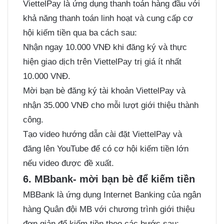
ViettelPay là ứng dụng thanh toán hàng đầu với
khả năng thanh toán linh hoạt và cung cấp cơ
hội kiếm tiền qua ba cách sau:
Nhận ngay 10.000 VNĐ khi đăng ký và thực
hiện giao dịch trên ViettelPay trị giá ít nhất
10.000 VNĐ.
Mời bạn bè đăng ký tài khoản ViettelPay và
nhận 35.000 VNĐ cho mỗi lượt giới thiệu thành
công.
Tạo video hướng dẫn cài đặt ViettelPay và
đăng lên YouTube để có cơ hội kiếm tiền lớn
nếu video được đề xuất.
6. MBbank- mời bạn bè để kiếm tiền
MBBank là ứng dụng Internet Banking của ngân
hàng Quân đội MB với chương trình giới thiệu
đơn giản để kiếm tiền theo các bước sau: