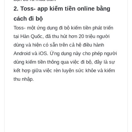
2. Toss- app kiếm tiền online bằng
cách đi bộ
Toss- một ứng dụng đi bộ kiếm tiền phát triển
tại Hàn Quốc, đã thu hút hơn 20 triệu người
dùng và hiện có sẵn trên cả hệ điều hành
Android và iOS. Ứng dụng này cho phép người
dùng kiếm tiền thông qua việc đi bộ, đây là sự
kết hợp giữa việc rèn luyện sức khỏe và kiếm
thu nhập.