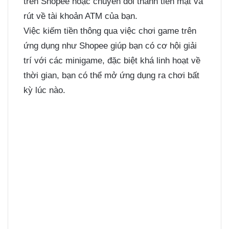
trên Shopee hoặc chuyển đổi thành tiền mặt và
rút về tài khoản ATM của bạn.
Việc kiếm tiền thông qua việc chơi game trên
ứng dụng như Shopee giúp bạn có cơ hội giải
trí với các minigame, đặc biệt khá linh hoạt về
thời gian, bạn có thể mở ứng dụng ra chơi bất
kỳ lúc nào.