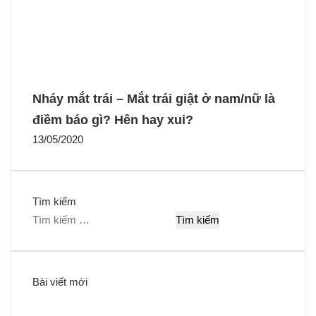
Nháy mắt trái – Mắt trái giật ở nam/nữ là
điềm báo gì? Hên hay xui?
13/05/2020
Tìm kiếm
T
ì
m
k
Bài viết mới
i
ế