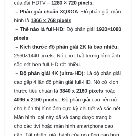
của đài HDTV –
1280 × 720 pixels.
– Phân giải chuẩn XQXGA:
Độ phân giải màn
hình là
1366 x 768 pixels
– Thế nào là full-HD:
Độ phân giải
1920×1080
pixels
– Kích thước độ phân giải 2K là bao nhiêu:
2560×1440 pixels. Nó cho chất lượng hình ảnh
sắc nét hơn full-HD rất nhiều.
– Độ phân giải 4K (ultra-HD)
: Là độ phân giải
cao gấp 4 lần độ phân giải full-HD. Nó có kích
thước tiêu chuẩn là
3840 x 2160 pixels
hoặc
4096 x 2160 pixels
,. Độ phân giải cao nên nó
cho hiển thị hình ảnh cực kỳ chi tiết và sắc nét.
Màn hình loại này đã và đang được trang bị
cho các tivi hoặc màn hình smartphone cao
cấp. Tất nhiên, giá thành của nó cũng cao hơn