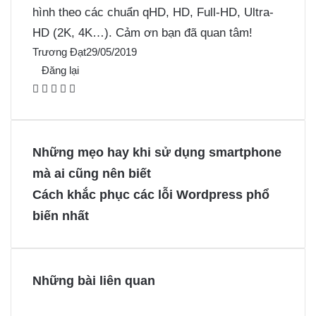
hình theo các chuẩn qHD, HD, Full-HD, Ultra-
HD (2K, 4K…). Cảm ơn bạn đã quan tâm!
Trương Đạt
29/05/2019
Đăng lại
F
X
P
M
M
a
i
e
e
c
n
s
s
e
t
s
s
Những mẹo hay khi sử dụng smartphone
b
e
e
e
mà ai cũng nên biết
o
r
n
n
Cách khắc phục các lỗi Wordpress phổ
o
e
g
g
biến nhất
k
s
e
e
t
r
r
Những bài liên quan