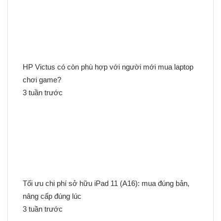
m
c
h
o
:
HP Victus có còn phù hợp với người mới mua laptop
chơi game?
3 tuần trước
Tối ưu chi phí sở hữu iPad 11 (A16): mua đúng bản,
nâng cấp đúng lúc
3 tuần trước