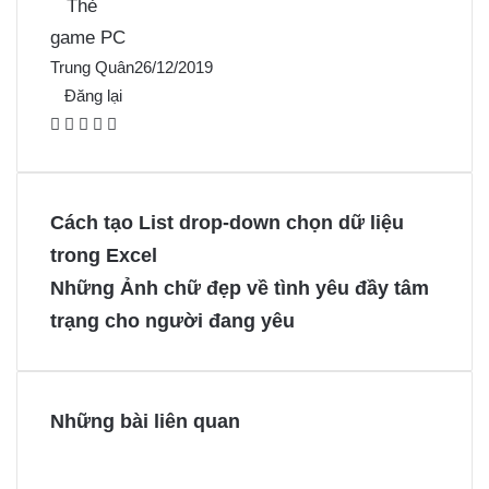
Thẻ
game PC
Trung Quân
26/12/2019
Đăng lại
F
X
P
M
M
a
i
e
e
c
n
s
s
e
t
s
s
Cách tạo List drop-down chọn dữ liệu
b
e
e
e
trong Excel
o
r
n
n
Những Ảnh chữ đẹp về tình yêu đầy tâm
o
e
g
g
trạng cho người đang yêu
k
s
e
e
t
r
r
Những bài liên quan