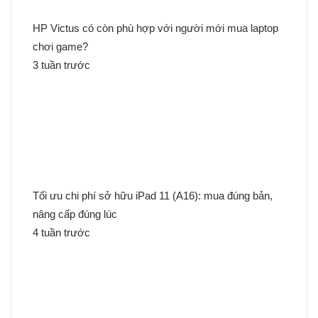
o
:
HP Victus có còn phù hợp với người mới mua laptop
chơi game?
3 tuần trước
Tối ưu chi phí sở hữu iPad 11 (A16): mua đúng bản,
nâng cấp đúng lúc
4 tuần trước