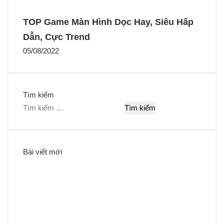
TOP Game Màn Hình Dọc Hay, Siêu Hấp
Dẫn, Cực Trend
05/08/2022
Tìm kiếm
T
ì
m
k
Bài viết mới
i
ế
m
c
h