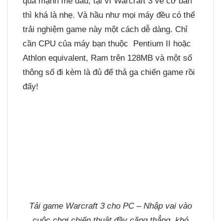
quá mạnh mẽ đâu, tại vì Warcraft 3 về cơ bản
thì khá là nhẹ. Và hầu như mọi máy đều có thể
trải nghiệm game này một cách dễ dàng. Chỉ
cần CPU của máy bạn thuộc Pentium II hoặc
Athlon equivalent, Ram trên 128MB và một số
thông số đi kèm là đủ để thả ga chiến game rồi
đấy!
Tải game Warcraft 3 cho PC – Nhập vai vào
cuộc chơi chiến thuật đầy căng thẳng, khó