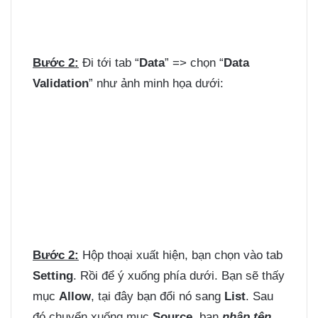
Bước 2:
Đi tới tab “
Data
” => chọn “
Data
Validation
” như ảnh minh họa dưới:
Bước 2:
Hộp thoại xuất hiện, bạn chọn vào tab
Setting
. Rồi để ý xuống phía dưới. Bạn sẽ thấy
mục
Allow
, tại đây bạn đổi nó sang
List
. Sau
đó chuyển xuống mục
Source
, bạn
nhập tên