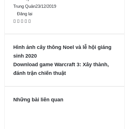
Trung Quân
23/12/2019
Đăng lại
F
X
P
M
M
a
i
e
e
c
n
s
s
e
t
s
s
Hình ảnh cây thông Noel và lễ hội giáng
b
e
e
e
sinh 2020
o
r
n
n
Download game Warcraft 3: Xây thành,
o
e
g
g
đánh trận chiến thuật
k
s
e
e
t
r
r
Những bài liên quan