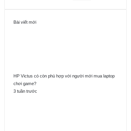
ì
m
k
Bài viết mới
i
ế
m
c
h
o
:
HP Victus có còn phù hợp với người mới mua laptop
chơi game?
3 tuần trước