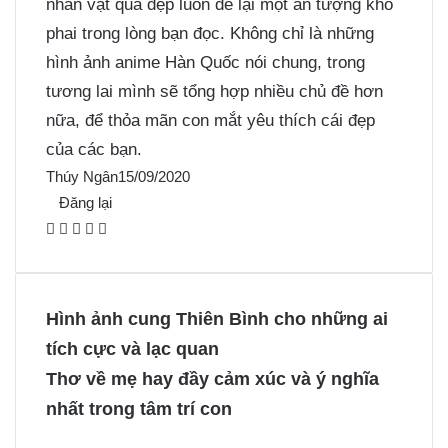
nhân vật quá đẹp luôn để lại một ấn tượng khó
phai trong lòng bạn đọc. Không chỉ là những
hình ảnh anime Hàn Quốc nói chung, trong
tương lai mình sẽ tổng hợp nhiều chủ đề hơn
nữa, để thỏa mãn con mắt yêu thích cái đẹp
của các bạn.
Thúy Ngân
15/09/2020
Đăng lại
F
X
P
M
M
a
i
e
e
c
n
s
s
e
t
s
s
Hình ảnh cung Thiên Bình cho những ai
b
e
e
e
tích cực và lạc quan
o
r
n
n
Thơ về mẹ hay đầy cảm xúc và ý nghĩa
o
e
g
g
nhất trong tâm trí con
k
s
e
e
t
r
r