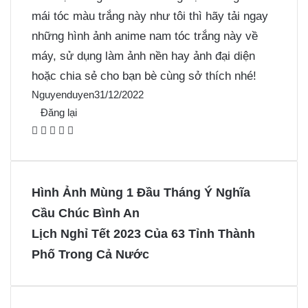
mái tóc màu trắng này như tôi thì hãy tải ngay
những hình ảnh anime nam tóc trắng này về
máy, sử dụng làm ảnh nền hay ảnh đại diện
hoặc chia sẻ cho bạn bè cùng sở thích nhé!
Nguyenduyen
31/12/2022
Đăng lại
F
X
P
M
M
a
i
e
e
c
n
s
s
e
t
s
s
Hình Ảnh Mùng 1 Đầu Tháng Ý Nghĩa
b
e
e
e
Cầu Chúc Bình An
o
r
n
n
Lịch Nghỉ Tết 2023 Của 63 Tỉnh Thành
o
e
g
g
Phố Trong Cả Nước
k
s
e
e
t
r
r