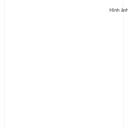
Hình ản