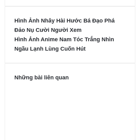
a
i
e
e
c
n
s
s
e
t
s
s
Hình Ảnh Nhây Hài Hước Bá Đạo Phá
b
e
e
e
Đảo Nụ Cười Người Xem
o
r
n
n
Hình Ảnh Anime Nam Tóc Trắng Nhìn
o
e
g
g
Ngầu Lạnh Lùng Cuốn Hút
k
s
e
e
t
r
r
Những bài liên quan