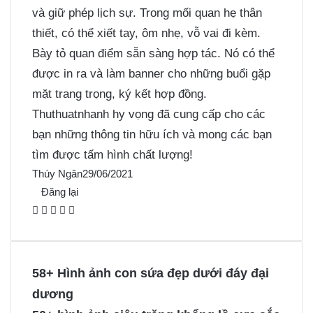
và giữ phép lịch sự. Trong mối quan hẹ thân
thiết, có thể xiết tay, ôm nhẹ, vỗ vai đi kèm.
Bày tỏ quan điểm sẵn sàng hợp tác. Nó có thể
được in ra và làm banner cho những buổi gặp
mặt trang trọng, ký kết hợp đồng.
Thuthuatnhanh hy vọng đã cung cấp cho các
bạn những thông tin hữu ích và mong các bạn
tìm được tấm hình chất lượng!
Thúy Ngân
29/06/2021
Đăng lại
F
X
P
M
M
a
i
e
e
c
n
s
s
e
t
s
s
58+ Hình ảnh con sứa đẹp dưới đáy đại
b
e
e
e
dương
o
r
n
n