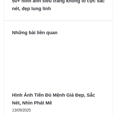
50+ hình ảnh siêu trăng khổng lồ cực sắc
o
e
g
g
nét, đẹp lung linh
k
s
e
e
t
r
r
Những bài liên quan
Hình Ảnh Tiền Đủ Mệnh Giá Đẹp, Sắc
Nét, Nhìn Phát Mê
13/09/2025