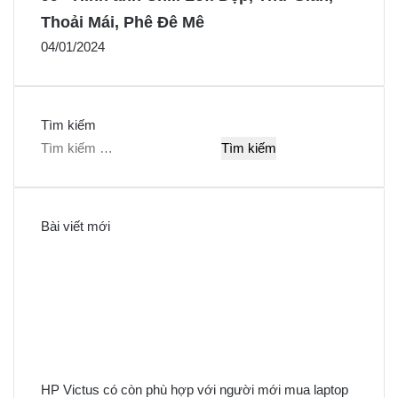
Thoải Mái, Phê Đê Mê
04/01/2024
Tìm kiếm
T
ì
m
k
Bài viết mới
i
ế
m
c
h
o
:
HP Victus có còn phù hợp với người mới mua laptop