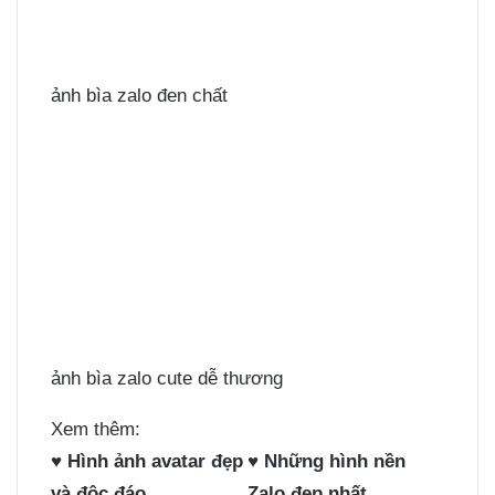
ảnh bìa zalo đen chất
ảnh bìa zalo cute dễ thương
Xem thêm:
♥
Hình ảnh avatar đẹp
♥
Những hình nền
và độc đáo
Zalo đẹp nhất