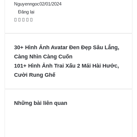
Nguyenngoc
02/01/2024
Đăng lại
F
X
P
M
M
a
i
e
e
c
n
s
s
e
t
s
s
30+ Hình Ảnh Avatar Đen Đẹp Sâu Lắng,
b
e
e
e
Càng Nhìn Càng Cuốn
o
r
n
n
101+ Hình Ảnh Trai Xấu 2 Mái Hài Hước,
o
e
g
g
Cười Rung Ghế
k
s
e
e
t
r
r
Những bài liên quan