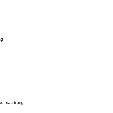
ng
ục màu trắng