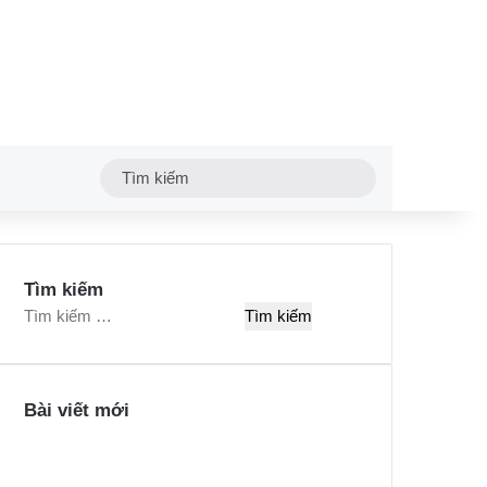
Tìm
kiếm
Tìm kiếm
T
ì
m
k
Bài viết mới
i
ế
m