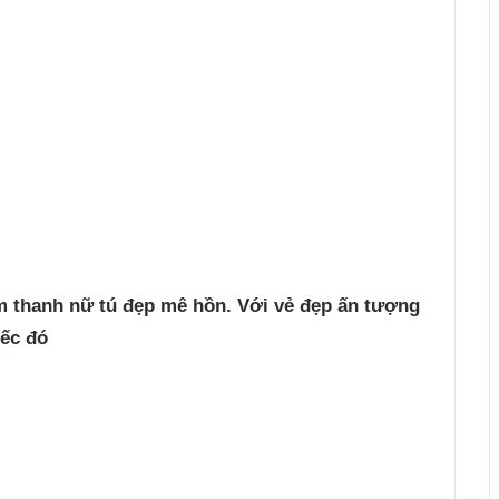
 thanh nữ tú đẹp mê hồn. Với vẻ đẹp ấn tượng
iếc đó