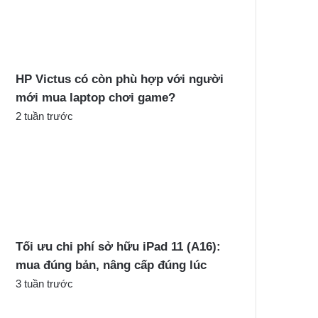
c
h
o
:
HP Victus có còn phù hợp với người
mới mua laptop chơi game?
2 tuần trước
Tối ưu chi phí sở hữu iPad 11 (A16):
mua đúng bản, nâng cấp đúng lúc
3 tuần trước