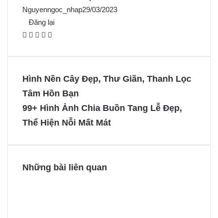
Nguyenngoc_nhap
29/03/2023
Đăng lại
F
X
P
M
M
a
i
e
e
c
n
s
s
e
t
s
s
Hình Nền Cây Đẹp, Thư Giãn, Thanh Lọc
b
e
e
e
Tâm Hồn Bạn
o
r
n
n
99+ Hình Ảnh Chia Buồn Tang Lễ Đẹp,
o
e
g
g
Thể Hiện Nỗi Mất Mát
k
s
e
e
t
r
r
Những bài liên quan