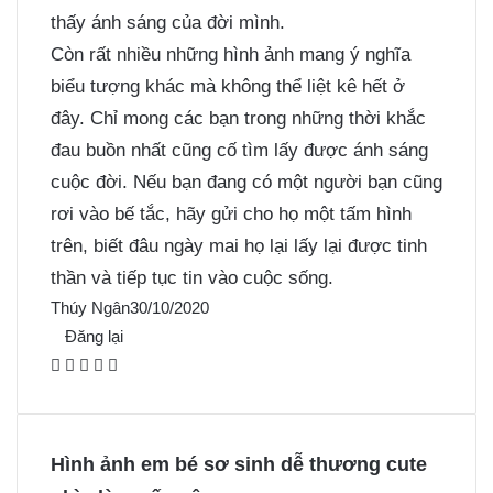
thấy ánh sáng của đời mình.
Còn rất nhiều những hình ảnh mang ý nghĩa
biểu tượng khác mà không thể liệt kê hết ở
đây. Chỉ mong các bạn trong những thời khắc
đau buồn nhất cũng cố tìm lấy được ánh sáng
cuộc đời. Nếu bạn đang có một người bạn cũng
rơi vào bế tắc, hãy gửi cho họ một tấm hình
trên, biết đâu ngày mai họ lại lấy lại được tinh
thần và tiếp tục tin vào cuộc sống.
Thúy Ngân
30/10/2020
Đăng lại
F
X
P
M
M
a
i
e
e
c
n
s
s
e
t
s
s
Hình ảnh em bé sơ sinh dễ thương cute
b
e
e
e