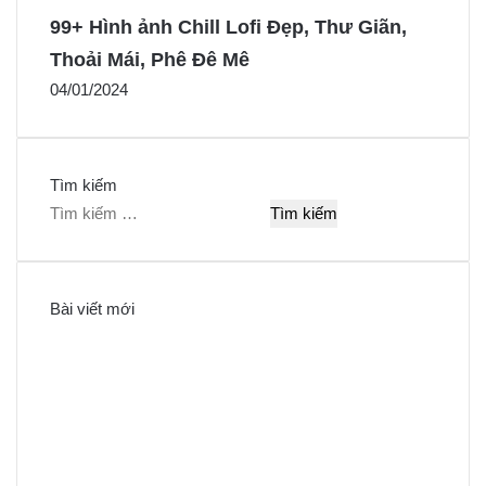
99+ Hình ảnh Chill Lofi Đẹp, Thư Giãn,
Thoải Mái, Phê Đê Mê
04/01/2024
Tìm kiếm
T
ì
m
k
Bài viết mới
i
ế
m
c
h
o