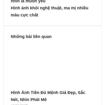
nhìn là muốn yêu
o
r
n
n
Hình ảnh khói nghệ thuật, ma mị nhiều
o
e
g
g
màu cực chất
k
s
e
e
t
r
r
Những bài liên quan
Hình Ảnh Tiền Đủ Mệnh Giá Đẹp, Sắc
Nét, Nhìn Phát Mê