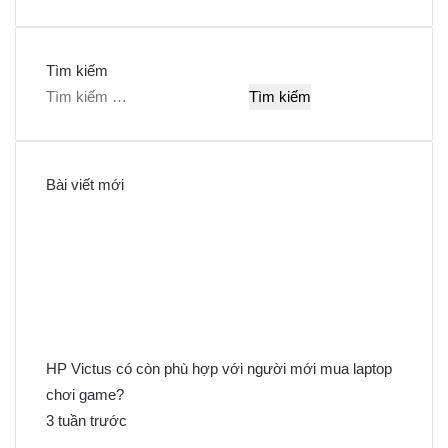
Tìm kiếm
T
ì
m
k
Bài viết mới
i
ế
m
c
h
o
:
HP Victus có còn phù hợp với người mới mua laptop
chơi game?
3 tuần trước