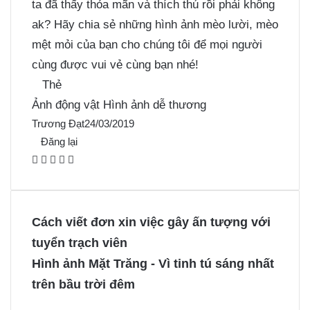
ta đã thấy thỏa mãn và thích thú rồi phải không
ak? Hãy chia sẻ những hình ảnh mèo lười, mèo
mệt mỏi của bạn cho chúng tôi để mọi người
cùng được vui vẻ cùng bạn nhé!
Thẻ
Ảnh động vật
Hình ảnh dễ thương
Trương Đạt
24/03/2019
Đăng lại
F
X
P
M
M
a
i
e
e
c
n
s
s
e
t
s
s
Cách viết đơn xin việc gây ấn tượng với
b
e
e
e
tuyển trạch viên
o
r
n
n
Hình ảnh Mặt Trăng - Vì tinh tú sáng nhất
o
e
g
g
trên bầu trời đêm
k
s
e
e
t
r
r