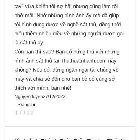
tay” vừa khiến tôi sợ hãi nhưng cũng làm tôi
nhớ mãi. Nhờ những hình ảnh ấy mà đã giúp
tôi hình dung được về nghề sát thủ, đồng thời
hiểu thêm nhiều điều về những người được gọi
là sát thủ ấy.
Còn bạn thì sao? Bạn có hứng thú với những
hình ảnh sát thủ tại Thuthuatnhanh.com này
không? Nếu có, đừng ngần ngại tải chúng về
máy và chia sẻ đến cho bạn bè có cùng sở
thích với mình, bạn nhé!
Nguyenduyen
27/12/2022
Đăng lại
F
X
P
M
M
a
i
e
e
c
n
s
s
e
t
s
s