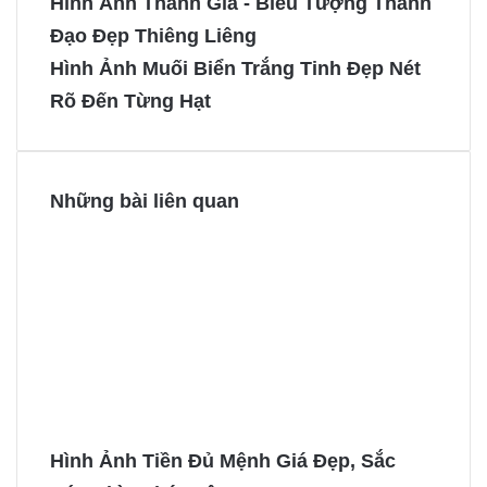
Hình Ảnh Thánh Giá - Biểu Tượng Thánh
b
e
e
e
Đạo Đẹp Thiêng Liêng
o
r
n
n
Hình Ảnh Muối Biển Trắng Tinh Đẹp Nét
o
e
g
g
Rõ Đến Từng Hạt
k
s
e
e
t
r
r
Những bài liên quan
Hình Ảnh Tiền Đủ Mệnh Giá Đẹp, Sắc