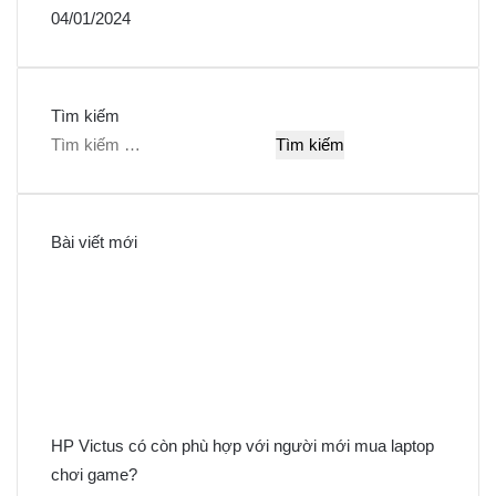
04/01/2024
Tìm kiếm
T
ì
m
k
Bài viết mới
i
ế
m
c
h
o
:
HP Victus có còn phù hợp với người mới mua laptop
chơi game?