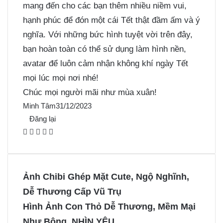
mang đến cho các bạn thêm nhiều niềm vui,
hạnh phúc để đón một cái Tết thật đầm ấm và ý
nghĩa. Với những bức hình tuyệt vời trên đây,
bạn hoàn toàn có thể sử dụng làm hình nền,
avatar để luôn cảm nhận không khí ngày Tết
mọi lúc mọi nơi nhé!
Chúc mọi người mãi như mùa xuân!
Minh Tâm
31/12/2023
Đăng lại
F
X
P
M
M
a
i
e
e
c
n
s
s
e
t
s
s
Ảnh Chibi Ghép Mặt Cute, Ngộ Nghĩnh,
b
e
e
e
Dễ Thương Cấp Vũ Trụ
o
r
n
n
Hình Ảnh Con Thỏ Dễ Thương, Mềm Mại
o
e
g
g
Như Bông, NHÌN YÊU
k
s
e
e