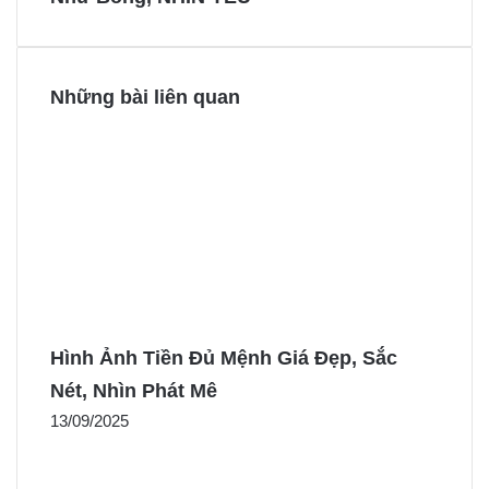
t
r
r
Những bài liên quan
Hình Ảnh Tiền Đủ Mệnh Giá Đẹp, Sắc
Nét, Nhìn Phát Mê
13/09/2025