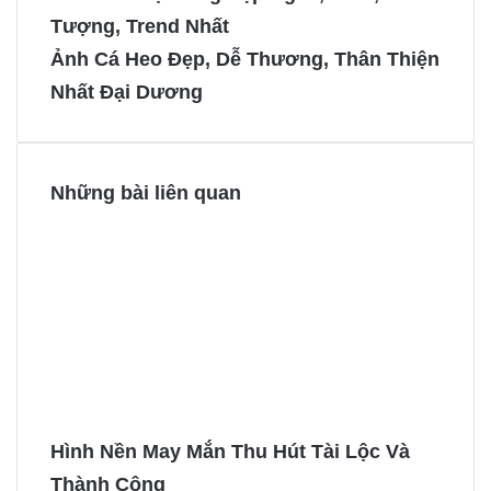
b
e
e
e
Tượng, Trend Nhất
o
r
n
n
Ảnh Cá Heo Đẹp, Dễ Thương, Thân Thiện
o
e
g
g
Nhất Đại Dương
k
s
e
e
t
r
r
Những bài liên quan
Hình Nền May Mắn Thu Hút Tài Lộc Và
Thành Công