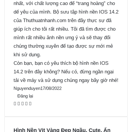
nhất, với chất lượng cao để “trang hoàng” cho
dế yêu của mình. Bộ sưu tập hình nền IOS 14.2
của Thuthuatnhanh.com trên đây thực sự đã
giúp ích cho tôi rất nhiều. Tôi đã tìm được cho
mình rất nhiều ảnh nền ưng ý và sẽ thay đổi
chúng thường xuyên để tạo được sự mới mẻ
khi sử dụng.
Còn bạn, bạn có yêu thích bộ hình nền IOS
14.2 trên đây không? Nếu có, đừng ngần ngại
tải về máy và sử dụng chúng ngay bây giờ nhé!
Nguyenduyen
17/08/2022
Đăng lại
F
X
P
M
M
a
i
e
e
c
n
s
s
e
t
s
s
Hình Nền Vịt Vàng Đẹp Ngầu, Cute, Ấn