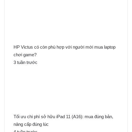
ế
m
c
h
o
:
HP Victus có còn phù hợp với người mới mua laptop
chơi game?
3 tuần trước
Tối ưu chi phí sở hữu iPad 11 (A16): mua đúng bản,
nâng cấp đúng lúc
4 tuần trước