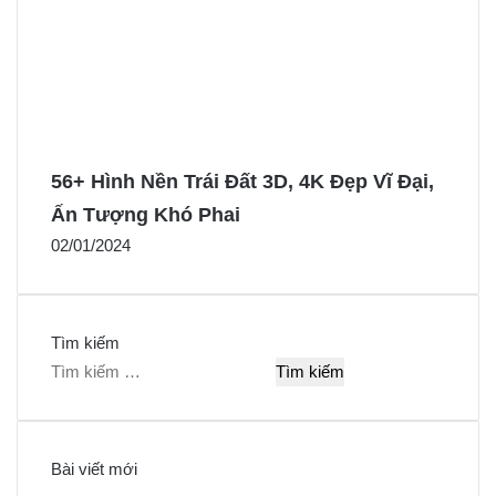
56+ Hình Nền Trái Đất 3D, 4K Đẹp Vĩ Đại,
Ấn Tượng Khó Phai
02/01/2024
Tìm kiếm
T
ì
m
k
Bài viết mới
i