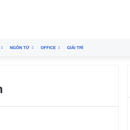
NGÔN TỪ
OFFICE
GIẢI TRÍ
h