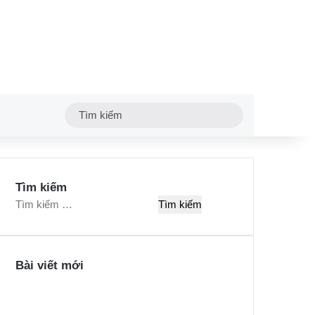
Tìm
kiếm
Tìm kiếm
T
ì
m
k
Bài viết mới
i
ế
m