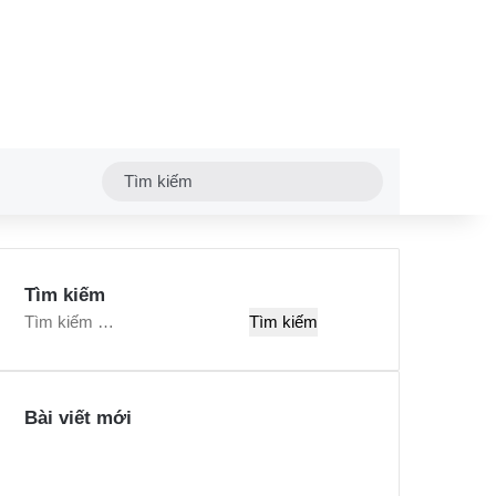
Tìm
kiếm
Tìm kiếm
T
ì
m
k
Bài viết mới
i
ế
m