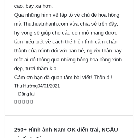
cao, bay xa hơn.
Qua những hình vẽ tập tô về chủ đề hoa hồng
mà Thuthuatnhanh.com vừa chia sẻ trên đây,
hy vọng sẽ giúp cho các con mở mang được
tầm hiểu biết về cách thể hiện tình cảm chân
thành của mình đối với bạn bè, người thân hay
một ai đó thông qua những bông hoa hồng xinh
đẹp, tươi thắm kia.
Cảm ơn bạn đã quan tâm bài viết! Thân ái!
Thu Hường
04/01/2021
Đăng lại
F
X
P
M
M
a
i
e
e
c
n
s
s
e
t
s
s
250+ Hình ảnh Nam OK điển trai, NGẦU
b
e
e
e