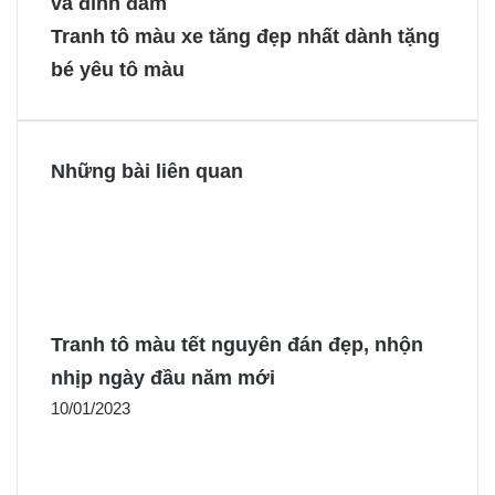
và đình đám
o
r
n
n
Tranh tô màu xe tăng đẹp nhất dành tặng
o
e
g
g
bé yêu tô màu
k
s
e
e
t
r
r
Những bài liên quan
Tranh tô màu tết nguyên đán đẹp, nhộn
nhịp ngày đầu năm mới
10/01/2023