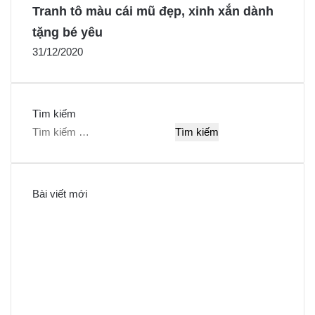
Tranh tô màu cái mũ đẹp, xinh xắn dành
tặng bé yêu
31/12/2020
Tìm kiếm
T
ì
m
k
Bài viết mới
i
ế
m
c
h
o
: